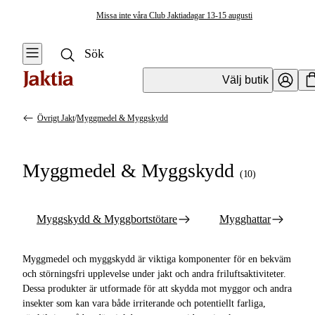
Missa inte våra Club Jaktiadagar 13-15 augusti
Välj butik
Övrigt Jakt
/
Myggmedel & Myggskydd
Övrigt Jakt
Se alla
Se alla
Myggmedel & Myggskydd
Myggmedel &
(
10
)
Myggmedel &
Myggskydd
Myggskydd
Myggskydd &
Myggskydd & Myggbortstötare
Mygghattar
Myggbortstötare
Förstahjälpenkit &
Plåster
Mygghattar
Myggmedel och myggskydd är viktiga komponenter för en bekväm
och störningsfri upplevelse under jakt och andra friluftsaktiviteter.
Myggnät
Dessa produkter är utformade för att skydda mot myggor och andra
insekter som kan vara både irriterande och potentiellt farliga,