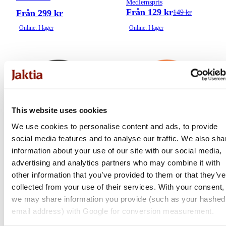
Medlemspris
Från 129 kr
Från 299 kr
149 kr
Online: I lager
Online: I lager
This website uses cookies
We use cookies to personalise content and ads, to provide
social media features and to analyse our traffic. We also sha
information about your use of our site with our social media,
advertising and analytics partners who may combine it with
Thermacell
Thermacell
other information that you’ve provided to them or that they’ve
MR450
MR300C24 | Orange
collected from your use of their services. With your consent,
we may share information you provide (such as your hashed
email address) with Google for conversion measurement.
649 kr
649 kr