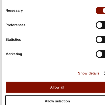
Online: I lager
Online: I lager
Consent
Necessary
Selection
Preferences
Statistics
Marketing
Thermacell
Thermacell
Show details
MR300C24 | Grön
Backpacker
Allow all
Medlemspris
Från 599 kr
649 kr
749 kr
Allow selection
Online: I lager
Online: I lager