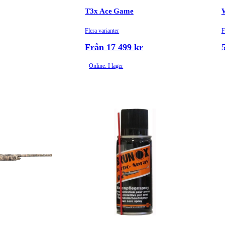
T3x Ace Game
Flera varianter
F
Från 17 499 kr
Online: I lager