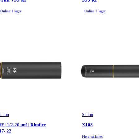
Online: I lager
Online: I lager
talon
Stalon
F | 1/2-20 unf | Rimfire
X108
17-.22
Flera varianter