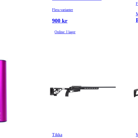
F
Flera varianter
M
900 kr
Online: I lager
Tikka
W