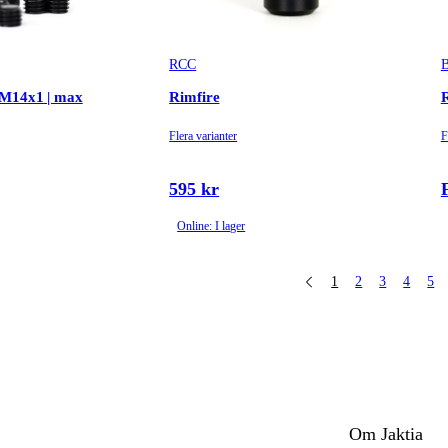
RCC
B
 M14x1 | max
Rimfire
R
Flera varianter
F
595 kr
Online: I lager
1
2
3
4
5
Om Jaktia