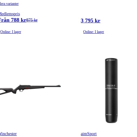
lera varianter
edlemspris
Från 788 kr
3 795 kr
875 kr
Online: I lager
Online: I lager
inchester
aimSport