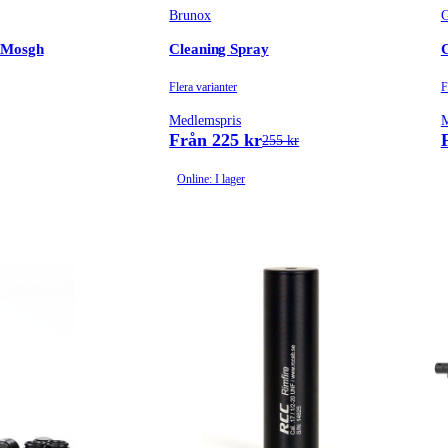
Brunox
 Mosgh
Cleaning Spray
C
Flera varianter
F
Medlemspris
M
Från 225 kr
255 kr
Online: I lager