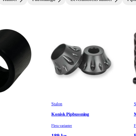
Stalon
S
Konisk Pipbussning
Flera varianter
F
189 kr