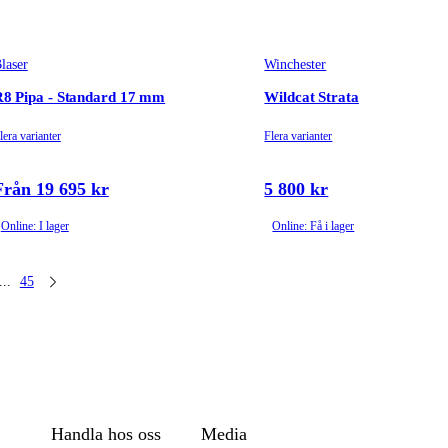
laser
Winchester
8 Pipa - Standard 17 mm
Wildcat Strata
lera varianter
Flera varianter
Från 19 695 kr
5 800 kr
Online: I lager
Online: Få i lager
...
45
Handla hos oss
Media