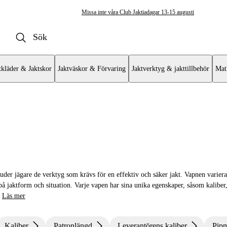
Missa inte våra Club Jaktiadagar 13-15 augusti
tkläder & Jaktskor
Jaktväskor & Förvaring
Jaktverktyg & jakttillbehör
Mat
uder jägare de verktyg som krävs för en effektiv och säker jakt. Vapnen varier
 på jaktform och situation. Varje vapen har sina unika egenskaper, såsom kaliber
Läs mer
Kaliber
Patronlängd
Leverantörens kaliber
Pipm