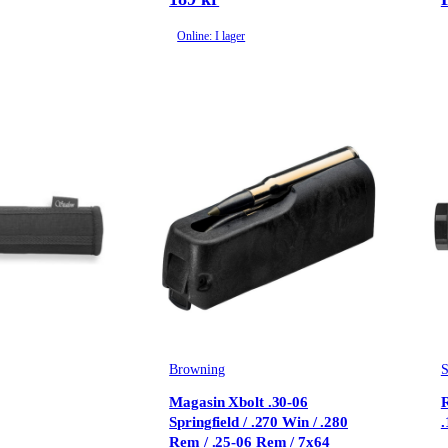
Online: I lager
Browning
S
Magasin Xbolt .30-06
R
Springfield / .270 Win / .280
.
Rem / .25-06 Rem / 7x64