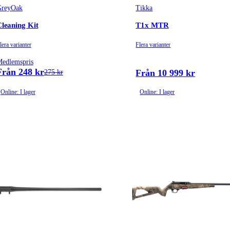
GreyOak
Tikka
leaning Kit
T1x MTR
lera varianter
Flera varianter
edlemspris
Från 248 kr
Från 10 999 kr
275 kr
Online: I lager
Online: I lager