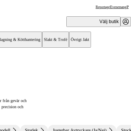
Reportage
|
Evenemang
|
Pr
Välj butik
lagning & Kötthantering
Slakt & Trofé
Övrigt Jakt
ar från gevär och
, precision och
odell
Storlek
Justerbar Avtryckare (Ja/Nej)
Stock