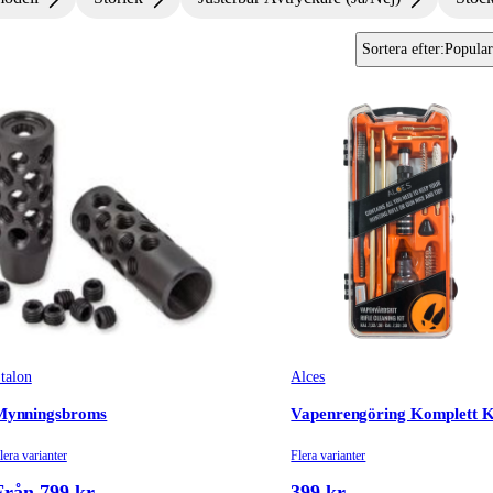
Sortera efter
:
Popular
talon
Alces
Mynningsbroms
Vapenrengöring Komplett K
lera varianter
Flera varianter
Från 799 kr
399 kr