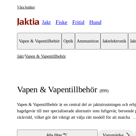
Våra butiker
Jakt
Fiske
Fritid
Hund
Vapen & Vapentillbehör
Optik
Ammunition
Jaktelektronik
Jak
Jakt
/
Vapen & Vapentillbehör
Vapen & Vapentillbehör
Se alla
Kulvapen
Vapen & Vapentillbehör
(
899
)
Hagelvapen
Vapen & Vapentillbehör är en central del av jaktutrustningen och erbj
Vapenpaket
hagelgevär till mer specialiserade alternativ som luftgevär, beroende
räckvidd, vilket gör det viktigt att välja rätt modell för att matcha
...
Pistol & Revolver
Begagnade vapen
Varumärke
Alla filter