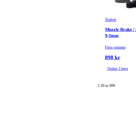
Stalon
Muzzle Brake |
9,3mm
Flera varianter
898 kr
Online: I lager
1-20 av 899