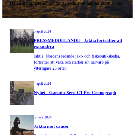
Håll dig uppdaterad om det senaste som händer inom Jaktia.
5 april 2024
PRESSMEDDELANDE - Jaktia fortsätter att
expandera
Jaktia, Nordens ledande jakt- och fiskebutikskedja,
fortsätter att växa och stärker sin närvaro på
ytterligare 23 orter.
4 april 2024
Nyhet - Garmin Xero C1 Pro Cronograph
6 mars 2024
Jaktia mot cancer