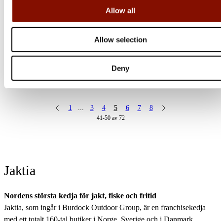
Group
Allow all
Jaktia och Interjakt bildar Burdock Outdoor Group
Allow selection
28 september 2023
NYHET Swarovski EL Range 32 TA -
Deny
BANBRYTANDE LÄTT
1
...
3
4
5
6
7
8
41-50 av 72
Jaktia
Nordens största kedja för jakt, fiske och fritid
Jaktia, som ingår i Burdock Outdoor Group, är en franchisekedja
med ett totalt 160-tal butiker i Norge, Sverige och i Danmark.