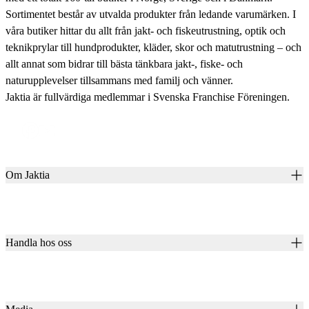
Sortimentet består av utvalda produkter från ledande varumärken. I
våra butiker hittar du allt från jakt- och fiskeutrustning, optik och
teknikprylar till hundprodukter, kläder, skor och matutrustning – och
allt annat som bidrar till bästa tänkbara jakt-, fiske- och
naturupplevelser tillsammans med familj och vänner.
Jaktia är fullvärdiga medlemmar i Svenska Franchise Föreningen.
Om Jaktia
Kontakt
Vår historia
Karriär
Handla hos oss
Club Jaktia
Våra butiker
Presentkort
Våra varumärken
Jaktia Pay
Notiser
Köpvillkor för företagskunder
Jaktia Brand Guidelines