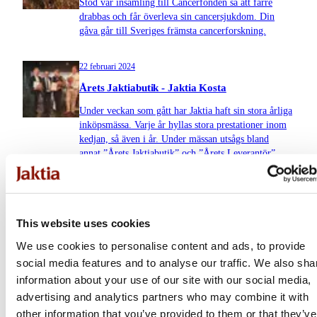
Stöd vår insamling till Cancerfonden så att färre
drabbas och får överleva sin cancersjukdom. Din
gåva går till Sveriges främsta cancerforskning.
22 februari 2024
Årets Jaktiabutik - Jaktia Kosta
Under veckan som gått har Jaktia haft sin stora årliga
inköpsmässa. Varje år hyllas stora prestationer inom
kedjan, så även i år. Under mässan utsågs bland
annat ”Årets Jaktiabutik” och ”Årets Leverantör”.
17 januari 2024
Nyhet - Aimpoint Acro S-2
This website uses cookies
We use cookies to personalise content and ads, to provide
social media features and to analyse our traffic. We also sha
29 november 2023
information about your use of our site with our social media,
Jaktia hälsar Alexander Knutsson välkommen
advertising and analytics partners who may combine it with
som ny Chief Digital Officer
other information that you’ve provided to them or that they’ve