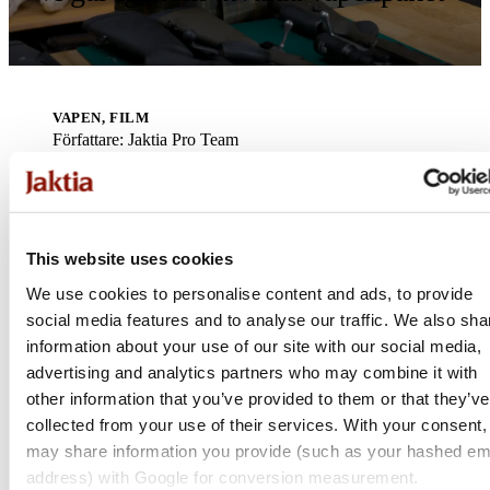
VAPEN, FILM
Författare
:
Jaktia Pro Team
5 maj 2023
Dela
This website uses cookies
We use cookies to personalise content and ads, to provide
social media features and to analyse our traffic. We also sha
information about your use of our site with our social media,
I den här filmen går Rasmus igenom våra populära vapenpaket på
advertising and analytics partners who may combine it with
Jaktia.
other information that you’ve provided to them or that they’ve
collected from your use of their services. With your consent
may share information you provide (such as your hashed em
address) with Google for conversion measurement.