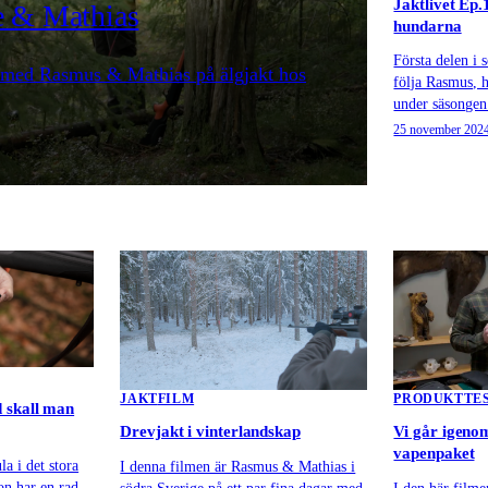
Jaktlivet Ep.
te & Mathias
hundarna
Första delen i s
vi med Rasmus & Mathias på älgjakt hos
följa Rasmus, 
under säsongen
25 november 202
JAKT
FILM
PRODUKTTE
 skall man
Drevjakt i vinterlandskap
Vi går igeno
vapenpaket
la i det stora
I denna filmen är Rasmus & Mathias i
on har en rad