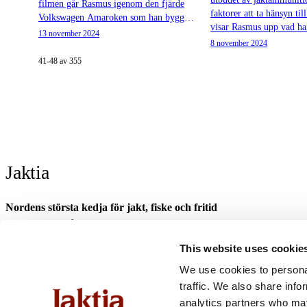
filmen går Rasmus igenom den fjärde
faktorer att ta hänsyn til
Volkswagen Amaroken som han byggt
visar Rasmus upp vad han
tillsammans med Atteviks. Vi kallar den
13 november 2024
från SAKO och NORMA
8 november 2024
Amarok 3.0
41-48 av 355
Jaktia
Nordens största kedja för jakt, fiske och fritid
Jaktia, som ingår i Burdock Outdoor Group, är en franchisekedja med et
Danmark.
This website uses cookie
Sortimentet består av utvalda produkter från ledande varumärken. I våra 
We use cookies to personal
optik och teknikprylar till hundprodukter, kläder, skor och matutrustnin
traffic. We also share info
fiske- och naturupplevelser tillsammans med familj och vänner.
analytics partners who may
Jaktia är fullvärdiga medlemmar i Svenska Franchise Föreningen.