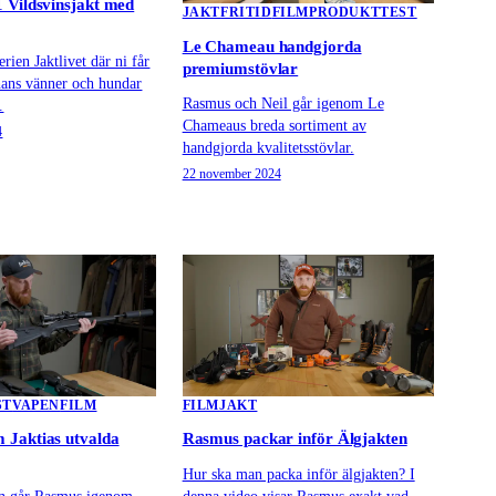
1 Vildsvinsjakt med
JAKT
FRITID
FILM
PRODUKTTEST
Le Chameau handgjorda
erien Jaktlivet där ni får
premiumstövlar
hans vänner och hundar
Rasmus och Neil går igenom Le
.
Chameaus breda sortiment av
4
handgjorda kvalitetsstövlar.
22 november 2024
ST
VAPEN
FILM
FILM
JAKT
m Jaktias utvalda
Rasmus packar inför Älgjakten
Hur ska man packa inför älgjakten? I