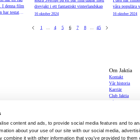
södra Sverige på ett par fina dagar med
I den här film
l. I denna film
drevjakt i ett fantastiskt vinterlandskap
våra populära 
 har testat
16 oktober 2024
16 oktober 2024
.
1
...
4
5
6
7
8
...
45
Om Jaktia
Kontakt
Vår historia
Karriär
Club Jaktia
t totalt 160-tal butiker i Norge, Sverige och i
Våra butiker
Våra varumärken
s
Notiser
butiker hittar du allt från jakt- och fiskeutrustning,
Jaktia Brand Gui
ise content and ads, to provide social media features and to an
g – och allt annat som bidrar till bästa tänkbara jakt-,
rmation about your use of our site with our social media, advertis
 combine it with other information that you’ve provided to them o