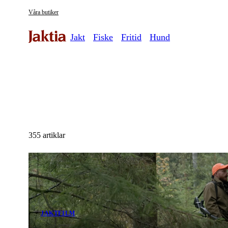
Våra butiker
Jakt
Fiske
Fritid
Hund
355 artiklar
JAKT
FILM