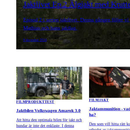
Jaktlivet Ep.2 Älgjakt med Krut
Episod 2 i serien jaktlivet. Denna gången följer 
Mathias och hans jaktlag.
9 december 2024
FILM
JAKT
FILM
PRODUKTTEST
Jaktammunition - vad
Jaktbilen Volkswagen Amarok 3.0
ha?
Att hitta den optimala bilen för jakt och
Den som vill hitta rätt ku
hundar är inte det enklaste. I denna
utbudet av jaktammuniti