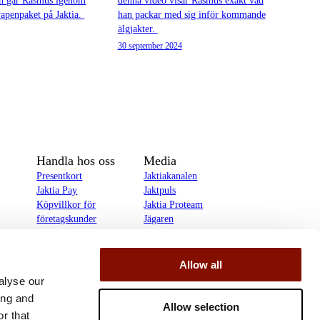
en går Rasmus igenom
denna video visar Rasmus exakt vad
vapenpaket på Jaktia.
han packar med sig inför kommande
älgjakter.
30 september 2024
Handla hos oss
Media
Presentkort
Jaktiakanalen
Jaktia Pay
Jaktpuls
Köpvillkor för
Jaktia Proteam
företagskunder
Jägaren
Köpvillkor för
Reportage
privatkunder
Allow all
delines
alyse our
ing and
Allow selection
r that