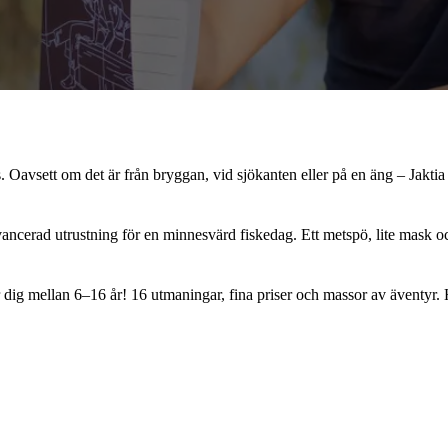
 Oavsett om det är från bryggan, vid sjökanten eller på en äng – Jaktia 
ancerad utrustning för en minnesvärd fiskedag. Ett metspö, lite mask oc
ig mellan 6–16 år! 16 utmaningar, fina priser och massor av äventyr. Hä