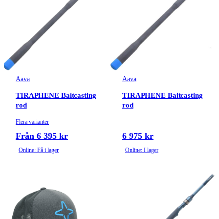
Aava
Aava
TIRAPHENE Baitcasting
TIRAPHENE Baitcasting
rod
rod
Flera varianter
Från 6 395 kr
6 975 kr
Online: Få i lager
Online: I lager