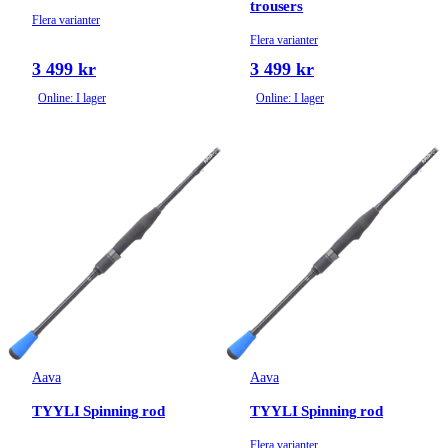
trousers
Flera varianter
Flera varianter
3 499 kr
3 499 kr
Online: I lager
Online: I lager
Aava
Aava
TYYLI Spinning rod
TYYLI Spinning rod
Flera varianter