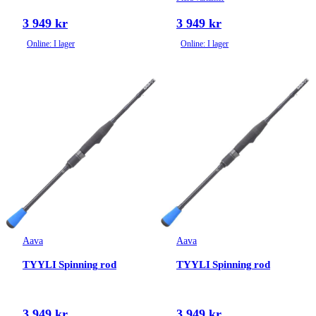
3 949 kr
3 949 kr
Online: I lager
Online: I lager
Aava
Aava
TYYLI Spinning rod
TYYLI Spinning rod
3 949 kr
3 949 kr