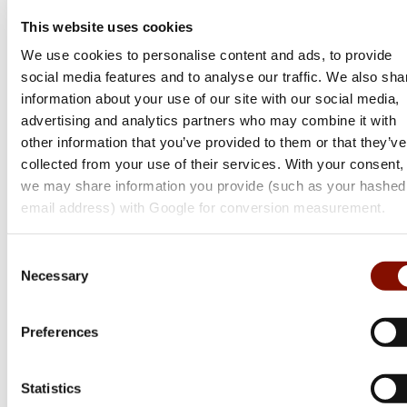
This website uses cookies
We use cookies to personalise content and ads, to provide
social media features and to analyse our traffic. We also sha
information about your use of our site with our social media,
advertising and analytics partners who may combine it with
other information that you’ve provided to them or that they’ve
collected from your use of their services. With your consent,
we may share information you provide (such as your hashed
email address) with Google for conversion measurement.
Aava
Aava
TIRAPHENE Spinning
TIRAPHENE Spinning
Consent
rod
rod
Necessary
Selection
5 230 kr
5 230 kr
Preferences
Online: I lager
Online: I lager
Statistics