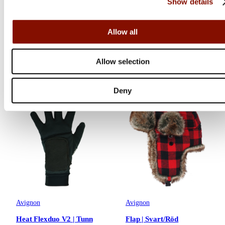
Show details
Fingerhandske AA
Fingervante Powerbank
Flera varianter
Flera varianter
Allow all
Medlemspris
Från 1 895 kr
799 kr
1 999 kr
Allow selection
Online: I lager
Online: I lager
Deny
Avignon
Avignon
Heat Flexduo V2 | Tunn
Flap | Svart/Röd