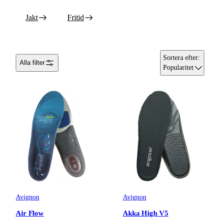
Jakt
Fritid
Sortera efter
:
Alla filter
Popularitet
Avignon
Avignon
Air Flow
Akka High V5