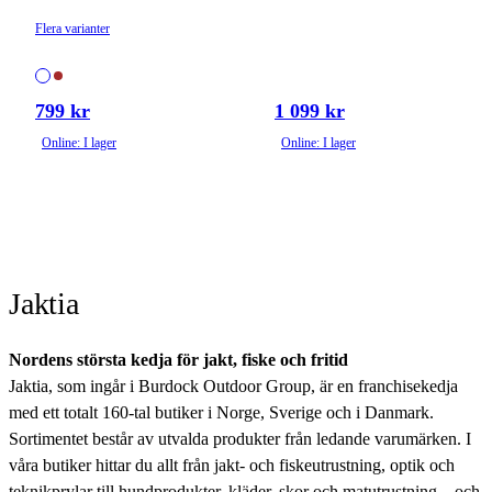
Flera varianter
799 kr
1 099 kr
Online: I lager
Online: I lager
Jaktia
Nordens största kedja för jakt, fiske och fritid
Jaktia, som ingår i Burdock Outdoor Group, är en franchisekedja
med ett totalt 160-tal butiker i Norge, Sverige och i Danmark.
Sortimentet består av utvalda produkter från ledande varumärken. I
våra butiker hittar du allt från jakt- och fiskeutrustning, optik och
teknikprylar till hundprodukter, kläder, skor och matutrustning – och