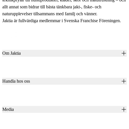
allt annat som bidrar till bästa tänkbara jakt-, fiske- och
naturupplevelser tillsammans med familj och vänner.
Jaktia är fullvärdiga medlemmar i Svenska Franchise Föreningen.
Om Jaktia
Kontakt
Vår historia
Karriär
Handla hos oss
Club Jaktia
Våra butiker
Presentkort
Våra varumärken
Jaktia Pay
Notiser
Köpvillkor för företagskunder
Jaktia Brand Guidelines
Media
Köpvillkor för privatkunder
Jaktiakanalen
Jaktpuls