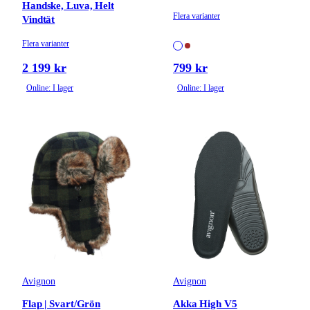
Handske, Luva, Helt
Flera varianter
Vindtät
Flera varianter
2 199 kr
799 kr
Online: I lager
Online: I lager
Avignon
Avignon
Flap | Svart/Grön
Akka High V5