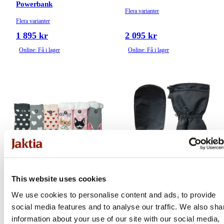
Powerbank
Flera varianter
Flera varianter
1 895 kr
2 095 kr
Online: Få i lager
Online: Få i lager
This website uses cookies
Avignon
Avignon
We use cookies to personalise content and ads, to provide
social media features and to analyse our traffic. We also sha
Heat Max
Heat Isomitts | Tumvante
AA
information about your use of our site with our social media,
Flera varianter