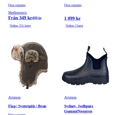
Flera varianter
Flera varianter
Medlemspris
Från 349 kr
1 099 kr
499 kr
Online: Få i lager
Online: I lager
Avignon
Avignon
Flap | Syntetpäls | Brun
Sydney, Jodhpurs
Gummi/Neopren
Flera varianter