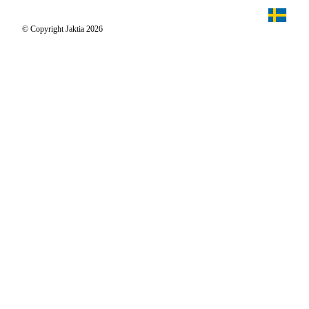
Jaktia Proteam
Jägaren
© Copyright Jaktia 2026
Reportage