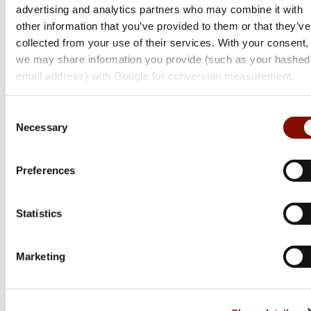
advertising and analytics partners who may combine it with
Flera varianter
other information that you’ve provided to them or that they’ve
collected from your use of their services. With your consent,
Medlemspris
Medlemspris
we may share information you provide (such as your hashed
Från 149 kr
Från 559 kr
179 kr
799 kr
email address) with Google for conversion measurement.
Online: I lager
Online: Få i lager
Consent
Necessary
Selection
Preferences
Statistics
Marketing
Avignon
Avignon
Heat Isoglove |
Heat Gloveblaze |