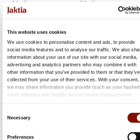
Online: I lager
Online: I lager
This website uses cookies
We use cookies to personalise content and ads, to provide
social media features and to analyse our traffic. We also sha
information about your use of our site with our social media,
advertising and analytics partners who may combine it with
other information that you’ve provided to them or that they’ve
collected from your use of their services. With your consent,
we may share information you provide (such as your hashed
Berkley
Berkley
email address) with Google for conversion measurement.
Choppo | 9cm
Gulp!® Earthworm |
10cm
Consent
Flera varianter
Necessary
Flera varianter
Selection
Medlemspris
Från 139 kr
119 kr
159 kr
Online: I lager
Online: I lager
Preferences