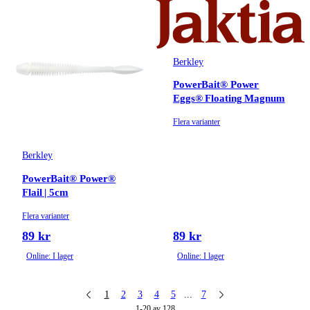
Berkley
PowerBait® Power
Eggs® Floating Magnum
Flera varianter
Berkley
PowerBait® Power®
Flail | 5cm
Flera varianter
89 kr
89 kr
Online: I lager
Online: I lager
1
2
3
4
5
...
7
1-20 av 128