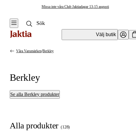
Missa inte våra Club Jaktiadagar 13-15 augusti
Välj butik
Våra Varumärken
/
Berkley
Berkley
Se alla Berkley produkter
Alla produkter
(
128
)