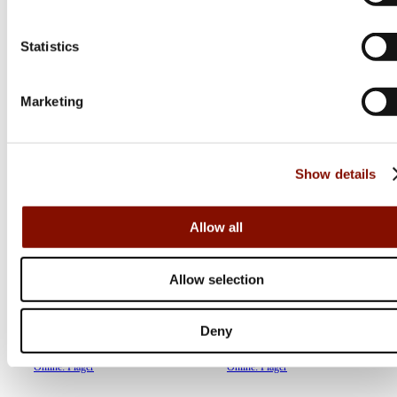
Statistics
Marketing
Show details
Allow all
Berkley
Berkley
PowerBait® Cullshad
Choppo
Allow selection
Shallow | 20cm
Flera varianter
Flera varianter
Medlemspris
Deny
Från 139 kr
159 kr
159 kr
Online: I lager
Online: I lager