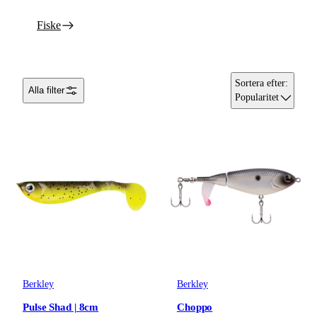
Fiske
Sortera efter
:
Alla filter
Popularitet
Berkley
Berkley
Pulse Shad | 8cm
Choppo