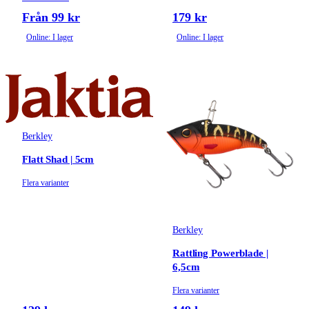
Från 99 kr
179 kr
Online: I lager
Online: I lager
Berkley
Flatt Shad | 5cm
Flera varianter
Berkley
Rattling Powerblade |
6,5cm
Flera varianter