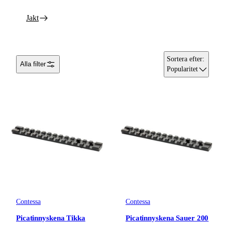
Jakt
Sortera efter
:
Alla filter
Popularitet
Contessa
Contessa
Picatinnyskena Tikka
Picatinnyskena Sauer 200