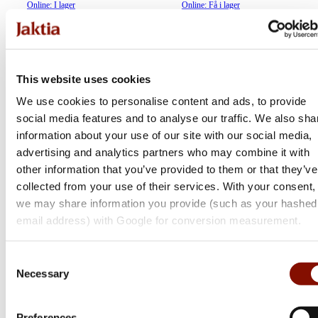
Online: I lager
Online: Få i lager
This website uses cookies
We use cookies to personalise content and ads, to provide
social media features and to analyse our traffic. We also sha
information about your use of our site with our social media,
advertising and analytics partners who may combine it with
other information that you’ve provided to them or that they’ve
collected from your use of their services. With your consent,
we may share information you provide (such as your hashed
Contessa
Contessa
email address) with Google for conversion measurement.
Picatinnyskena Sauer 303
Picatinnyskena Sauer 202
Flera varianter
Consent
Medlemspris
Necessary
Selection
Från 1 595 kr
1 995 kr
1 795 kr
Online: I lager
Online: Få i lager
Preferences