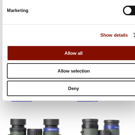
Marketing
Show details
Allow all
Focus Optics
Focus Optics
Mountain | 8x42
Mountain | 8x33
Allow selection
Deny
1 799 kr
1 499 kr
Online: I lager
Online: I lager