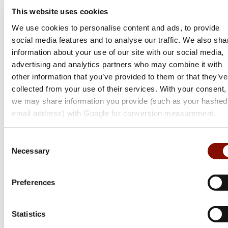
This website uses cookies
We use cookies to personalise content and ads, to provide
social media features and to analyse our traffic. We also sha
information about your use of our site with our social media,
advertising and analytics partners who may combine it with
other information that you’ve provided to them or that they’ve
collected from your use of their services. With your consent,
we may share information you provide (such as your hashed
email address) with Google for conversion measurement.
Focus Optics
Focus Optics
Observer ED | 8x34
Observer ED | 10x34
Consent
Necessary
Selection
2 499 kr
2 499 kr
Preferences
Online: I lager
Online: I lager
Statistics