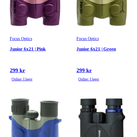
Focus Optics
Focus Optics
Junior 6x21 | Pink
Junior 6x21 | Green
299 kr
299 kr
Online: I lager
Online: I lager