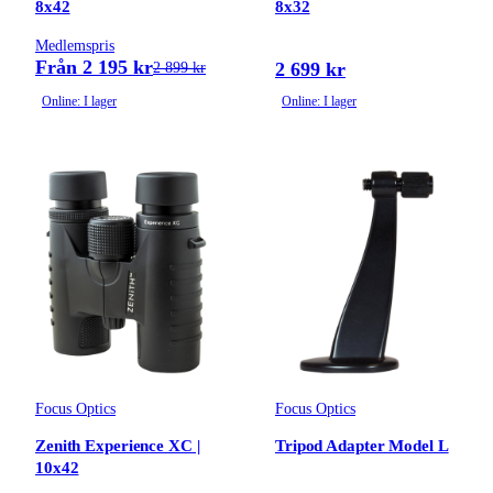
8x42
8x32
Medlemspris
Från 2 195 kr
2 699 kr
2 899 kr
Online: I lager
Online: I lager
Focus Optics
Focus Optics
Zenith Experience XC |
Tripod Adapter Model L
10x42