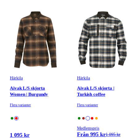
Härkila
Härkila
Aivak L/S skjorta
Aivak L/S skjorta |
Women | Burgundy
Turkish coffee
Flera varianter
Flera varianter
Medlemspris
Från 995 kr
1 095 kr
1 095 kr