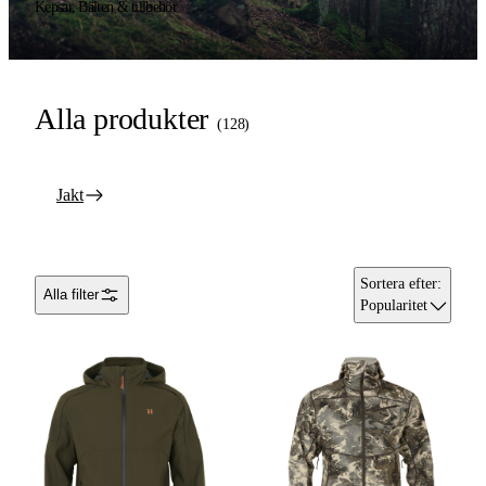
Kepsar, Bälten & tillbehör
Alla produkter
(
128
)
Jakt
Sortera efter
:
Alla filter
Popularitet