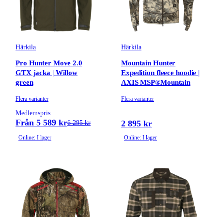
Härkila
Härkila
Pro Hunter Move 2.0
Mountain Hunter
GTX jacka | Willow
Expedition fleece hoodie |
green
AXIS MSP®Mountain
Flera varianter
Flera varianter
Medlemspris
Från 5 589 kr
2 895 kr
6 295 kr
Online: I lager
Online: I lager