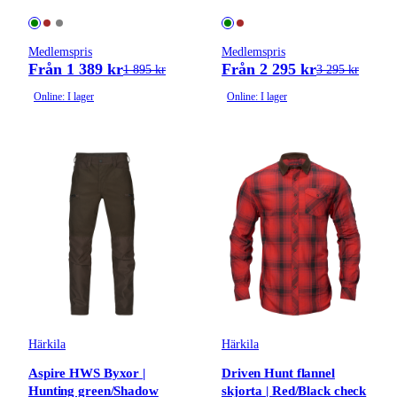
Medlemspris
Medlemspris
Från 1 389 kr
Från 2 295 kr
1 895 kr
3 295 kr
Online: I lager
Online: I lager
Härkila
Härkila
Aspire HWS Byxor |
Driven Hunt flannel
Hunting green/Shadow
skjorta | Red/Black check