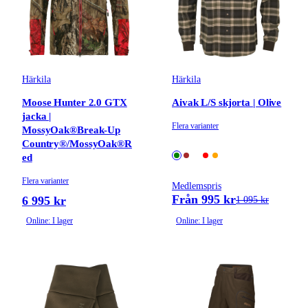
Härkila
Härkila
Moose Hunter 2.0 GTX
Aivak L/S skjorta | Olive
jacka |
Flera varianter
MossyOak®Break-Up
Country®/MossyOak®R
ed
Flera varianter
Medlemspris
Från 995 kr
6 995 kr
1 095 kr
Online: I lager
Online: I lager