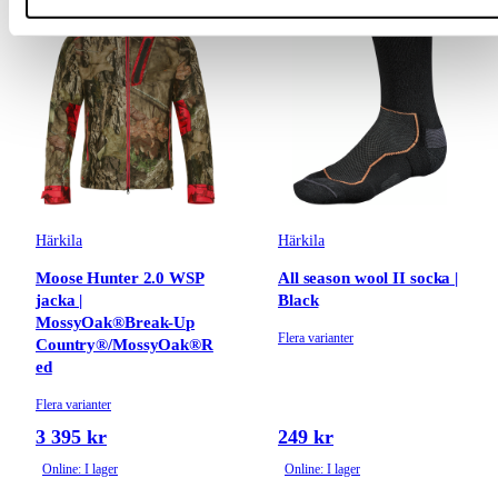
Härkila
Härkila
Moose Hunter 2.0 WSP
All season wool II socka |
jacka |
Black
MossyOak®Break-Up
Flera varianter
Country®/MossyOak®R
ed
Flera varianter
3 395 kr
249 kr
Online: I lager
Online: I lager