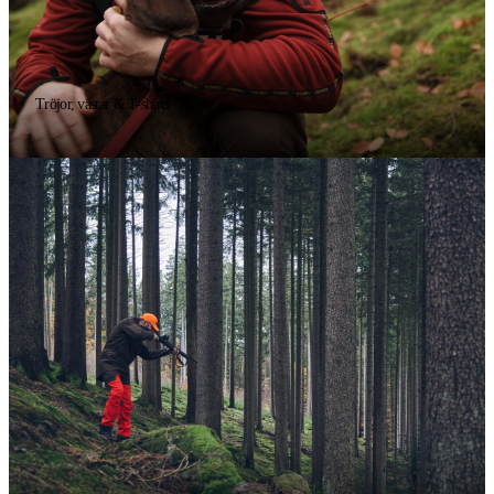
Tröjor, västar & T-shirts