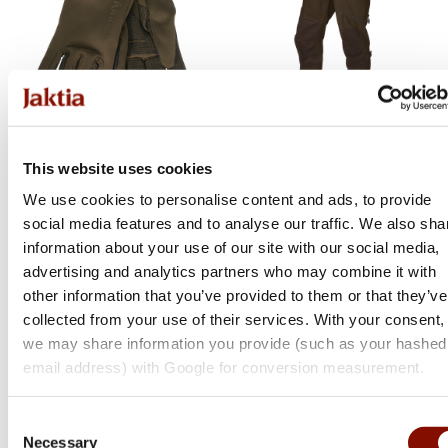
Härkila
Härkila
This website uses cookies
Power Stretch handske |
Mountain Hunter byxor |
We use cookies to personalise content and ads, to provide
Willow green
Hunting green/Shadow
social media features and to analyse our traffic. We also sha
brown
Flera varianter
information about your use of our site with our social media,
Flera varianter
advertising and analytics partners who may combine it with
other information that you’ve provided to them or that they’ve
Medlemspris
Medlemspris
collected from your use of their services. With your consent,
Från 649 kr
Från 3 479 kr
695 kr
4 995 kr
we may share information you provide (such as your hashed
email address) with Google for conversion measurement.
Online: I lager
Online: I lager
Consent
NYHET
Necessary
Selection