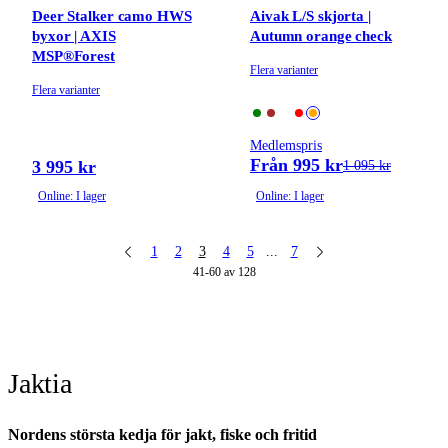
Deer Stalker camo HWS
Aivak L/S skjorta |
byxor | AXIS
Autumn orange check
MSP®Forest
Flera varianter
Flera varianter
Medlemspris
Från 995 kr
3 995 kr
1 095 kr
Online: I lager
Online: I lager
1
2
3
4
5
...
7
41-60 av 128
Jaktia
Nordens största kedja för jakt, fiske och fritid