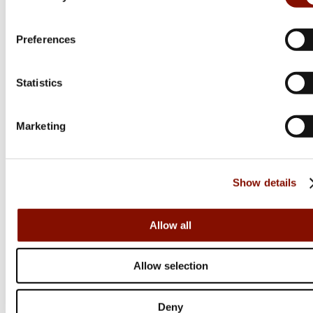
Preferences
Statistics
Marketing
Härkila
Härkila
Forest Hunter GTX
Forest Hunter GTX
jacka | Hunting
Camo jacka | AXIS
Show details
green/Shadow brown
MSP®Darkwood
Flera varianter
Flera varianter
Allow all
Medlemspris
Från 6 779 kr
6 995 kr
7 295 kr
Allow selection
Online: I lager
Online: I lager
Deny