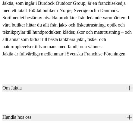
Jaktia, som ingår i Burdock Outdoor Group, är en franchisekedja
med ett totalt 160-tal butiker i Norge, Sverige och i Danmark.
Sortimentet består av utvalda produkter från ledande varumärken. I
våra butiker hittar du allt från jakt- och fiskeutrustning, optik och
teknikprylar till hundprodukter, kläder, skor och matutrustning – och
allt annat som bidrar till bästa tänkbara jakt-, fiske- och
naturupplevelser tillsammans med familj och vänner.
Jaktia är fullvärdiga medlemmar i Svenska Franchise Föreningen.
Om Jaktia
Kontakt
Vår historia
Karriär
Handla hos oss
Club Jaktia
Våra butiker
Presentkort
Våra varumärken