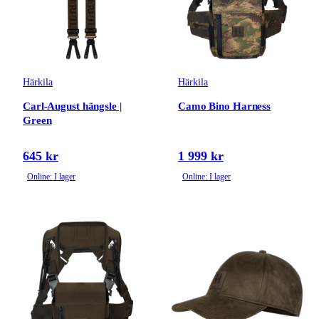
Härkila
Härkila
Carl-August hängsle |
Camo Bino Harness
Green
645 kr
1 999 kr
Online: I lager
Online: I lager