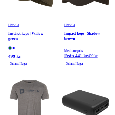
Härkila
Härkila
Instinct keps | Willow
Impact keps | Shadow
green
brown
Medlemspris
Från 441 kr
499 kr
499 kr
Online: I lager
Online: I lager