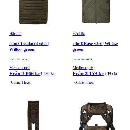
Härkila
Härkila
clim8 Insulated väst |
clim8 Base väst | Willow
Willow green
green
Flera varianter
Flera varianter
Medlemspris
Medlemspris
Från 3 866 kr
Från 3 159 kr
4 395 kr
3 895 kr
Online: I lager
Online: I lager