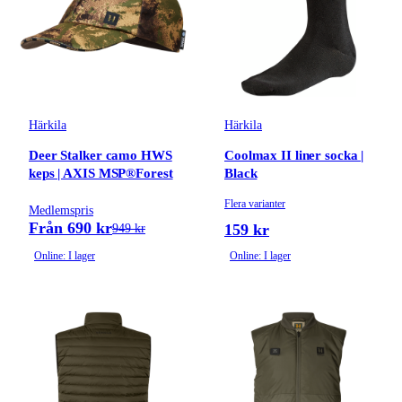
Härkila
Härkila
Deer Stalker camo HWS
Coolmax II liner socka |
keps | AXIS MSP®Forest
Black
Flera varianter
Medlemspris
Från 690 kr
159 kr
949 kr
Online: I lager
Online: I lager