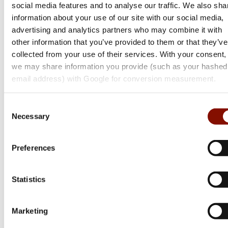
social media features and to analyse our traffic. We also sha
information about your use of our site with our social media,
Härkila
Härkila
advertising and analytics partners who may combine it with
other information that you’ve provided to them or that they’ve
Heat jacka | Willow
Heat fodrad väst | Willow
collected from your use of their services. With your consent,
green/Black
green/Shadow brown
we may share information you provide (such as your hashed
Flera varianter
Flera varianter
email address) with Google for conversion measurement.
Medlemspris
Från 2 711 kr
2 895 kr
3 995 kr
Consent
Online: I lager
Online: Få i lager
Necessary
Selection
Preferences
Statistics
Marketing