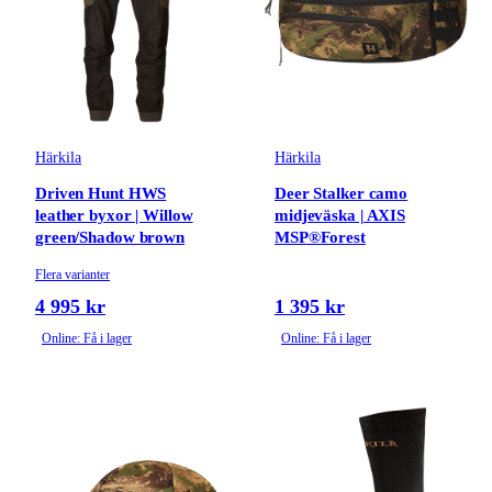
Härkila
Härkila
Driven Hunt HWS
Deer Stalker camo
leather byxor | Willow
midjeväska | AXIS
green/Shadow brown
MSP®Forest
Flera varianter
4 995 kr
1 395 kr
Online: Få i lager
Online: Få i lager