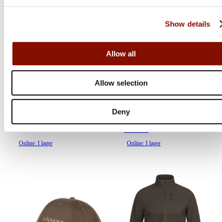
Show details
Härkila
Härkila
Game Kortärmad T-
Fjell keps | Willow green
Allow all
Shirt | Willow green
moose
Flera varianter
Allow selection
Deny
Medlemspris
Från 739 kr
499 kr
795 kr
Online: I lager
Online: I lager