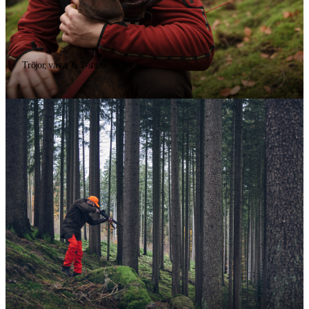
Tröjor, västar & T-shirts