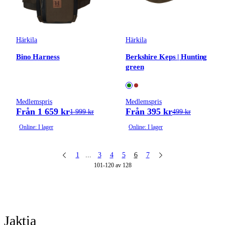
Härkila
Härkila
Bino Harness
Berkshire Keps | Hunting
green
Medlemspris
Medlemspris
Från 1 659 kr
Från 395 kr
1 999 kr
499 kr
Online: I lager
Online: I lager
1
...
3
4
5
6
7
101-120 av 128
Jaktia