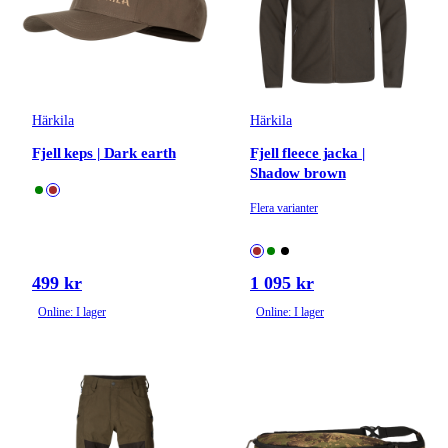
Härkila
Härkila
Fjell keps | Dark earth
Fjell fleece jacka |
Shadow brown
Flera varianter
499 kr
1 095 kr
Online: I lager
Online: I lager