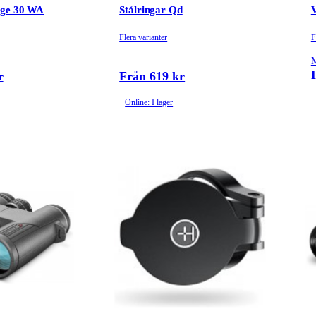
age 30 WA
Stålringar Qd
Flera varianter
F
M
r
Från 619 kr
Online: I lager