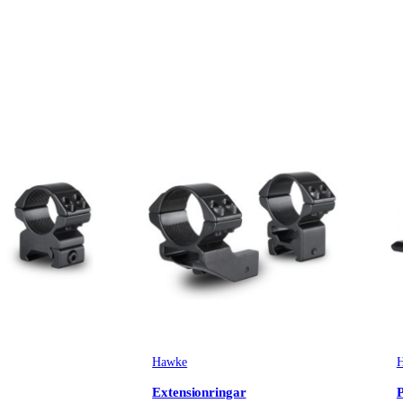
Hawke
Extensionringar
P