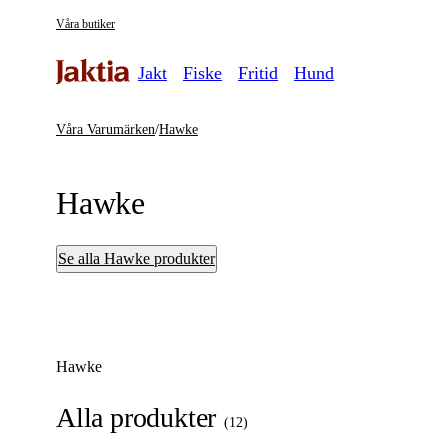
Våra butiker
Jakt
Fiske
Fritid
Hund
Våra Varumärken
/
Hawke
Hawke
Se alla Hawke produkter
Hawke
Alla produkter
(
12
)