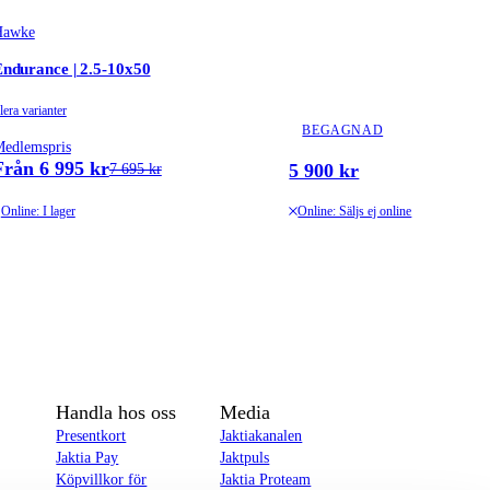
Hawke
ndurance | 2.5-10x50
lera varianter
BEGAGNAD
edlemspris
Från 6 995 kr
5 900 kr
7 695 kr
Online: I lager
Online: Säljs ej online
Handla hos oss
Media
Presentkort
Jaktiakanalen
Jaktia Pay
Jaktpuls
Köpvillkor för
Jaktia Proteam