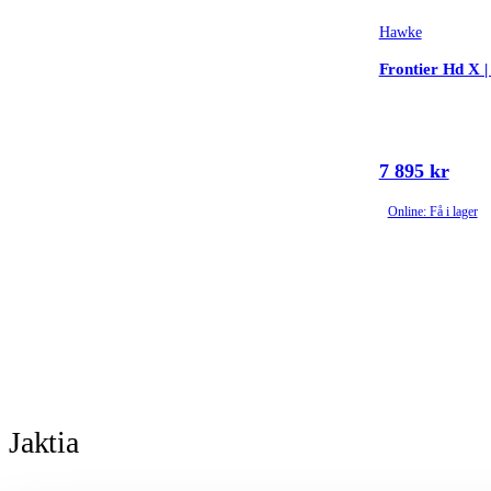
Hawke
Frontier Hd X 
7 895 kr
Online: Få i lager
Jaktia