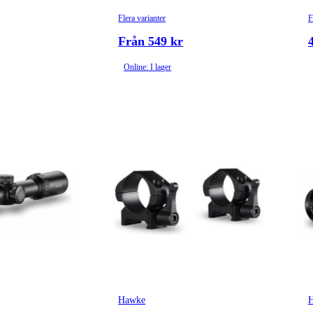
Flera varianter
F
Från 549 kr
Online: I lager
Hawke