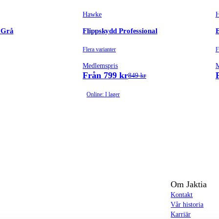
Hawke
| Grå
Flippskydd Professional
E
Flera varianter
F
Medlemspris
M
Från 799 kr
849 kr
Online: I lager
Om Jaktia
Kontakt
Vår historia
Karriär