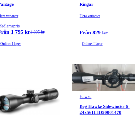
Vantage
Ringar
lera varianter
Flera varianter
edlemspris
Från 1 795 kr
Från 829 kr
1 895 kr
Online: I lager
Online: I lager
Hawke
Beg Hawke Sidewinder 6-
24x56IL ID50001470