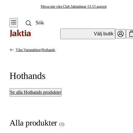
Missa inte våra Club Jaktiadagar 13-15 augusti
Välj butik
Våra Varumärken
/
Hothands
Hothands
Se alla Hothands produkter
Alla produkter
(
1
)