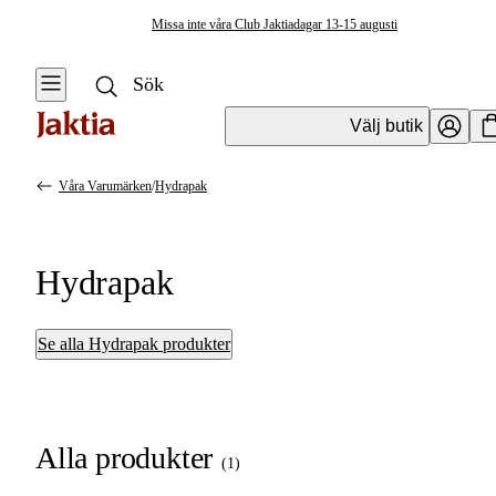
Missa inte våra Club Jaktiadagar 13-15 augusti
Välj butik
Våra Varumärken
/
Hydrapak
Hydrapak
Se alla Hydrapak produkter
Alla produkter
(
1
)