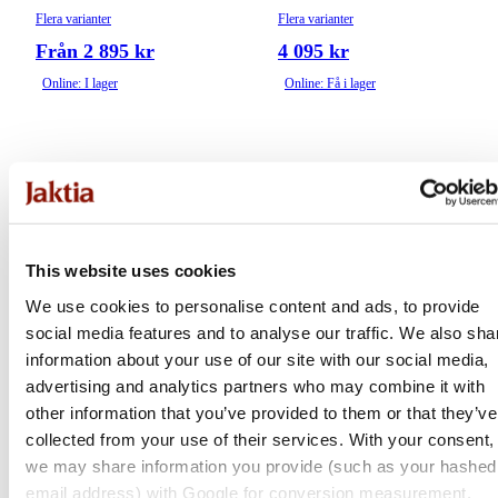
Flera varianter
Flera varianter
Från 2 895 kr
4 095 kr
Online: I lager
Online: Få i lager
This website uses cookies
We use cookies to personalise content and ads, to provide
social media features and to analyse our traffic. We also sha
information about your use of our site with our social media,
advertising and analytics partners who may combine it with
Innomount
Innomount
other information that you’ve provided to them or that they’ve
QD Blaser | 30 mm
Höjdextender | 30mm +6
collected from your use of their services. With your consent,
we may share information you provide (such as your hashed
Flera varianter
Flera varianter
email address) with Google for conversion measurement.