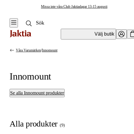
Missa inte våra Club Jaktiadagar 13-15 augusti
Välj butik
Våra Varumärken
/
Innomount
Innomount
Se alla Innomount produkter
Alla produkter
(
9
)