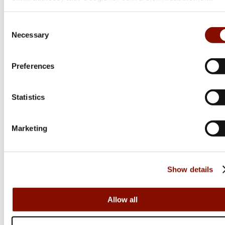
3 895 kr
595 kr
Online: I lager
Online: I lager
Consent
Necessary
Selection
Preferences
Statistics
Marketing
Innomount
Innomount
Show details
QD Baser Carl Gustaf |
Picatinnyskena | Blaser |
Carl Gustaf 2000
0 MOA
Allow all
Flera varianter
Flera varianter
595 kr
Från 595 kr