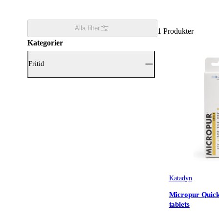
Alla filter
1
Produkter
Kategorier
Fritid
Visa alla Fritid (1)
Friluftskök & Matlagning
(1)
Katadyn
Micropur Quic
tablets