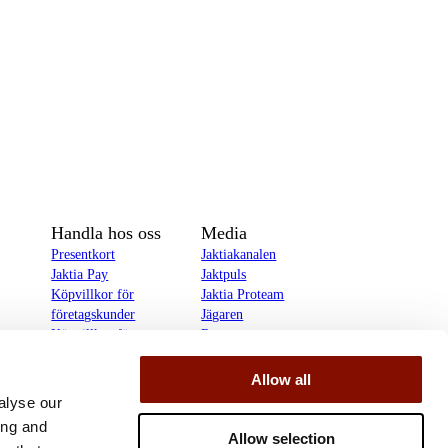
Handla hos oss
Media
Presentkort
Jaktiakanalen
Jaktia Pay
Jaktpuls
Köpvillkor för
Jaktia Proteam
företagskunder
Jägaren
Köpvillkor för
Reportage
privatkunder
Allow all
delines
alyse our
ing and
Allow selection