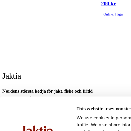
200 kr
Online: I lager
Jaktia
Nordens största kedja för jakt, fiske och fritid
Jaktia, som ingår i Burdock Outdoor Group, är en franchisekedja med et
Danmark.
This website uses cookie
Sortimentet består av utvalda produkter från ledande varumärken. I våra 
We use cookies to personal
optik och teknikprylar till hundprodukter, kläder, skor och matutrustnin
traffic. We also share info
fiske- och naturupplevelser tillsammans med familj och vänner.