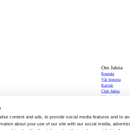
Om Jaktia
Kontakt
Vår historia
Karriär
Club Jaktia
t totalt 160-tal butiker i Norge, Sverige och i
Våra butiker
Våra varumärken
s
Notiser
butiker hittar du allt från jakt- och fiskeutrustning,
Jaktia Brand Gui
ise content and ads, to provide social media features and to an
g – och allt annat som bidrar till bästa tänkbara jakt-,
rmation about your use of our site with our social media, advertis