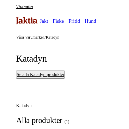
Våra butiker
Jakt
Fiske
Fritid
Hund
Våra Varumärken
/
Katadyn
Katadyn
Se alla Katadyn produkter
Katadyn
Alla produkter
(
1
)