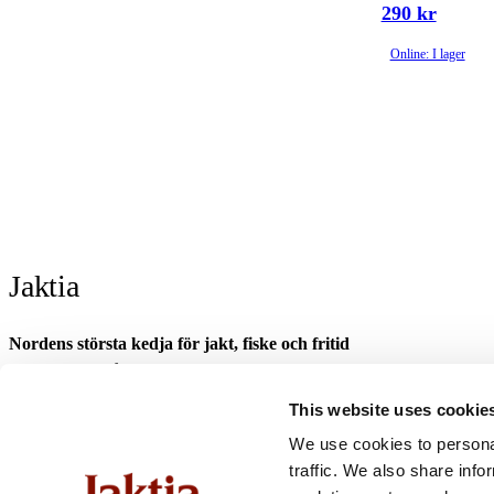
290 kr
Online: I lager
Jaktia
Nordens största kedja för jakt, fiske och fritid
Jaktia, som ingår i Burdock Outdoor Group, är en franchisekedja med et
Danmark.
This website uses cookie
Sortimentet består av utvalda produkter från ledande varumärken. I våra 
We use cookies to personal
optik och teknikprylar till hundprodukter, kläder, skor och matutrustnin
traffic. We also share info
fiske- och naturupplevelser tillsammans med familj och vänner.