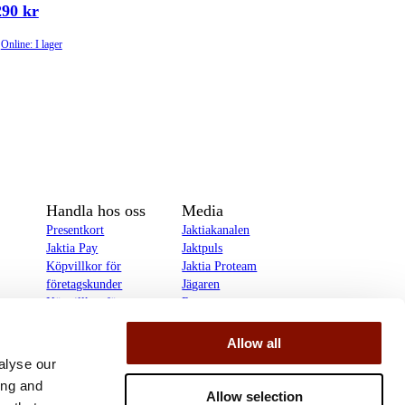
290 kr
Online: I lager
Handla hos oss
Media
Presentkort
Jaktiakanalen
Jaktia Pay
Jaktpuls
Köpvillkor för
Jaktia Proteam
företagskunder
Jägaren
Köpvillkor för
Reportage
privatkunder
Allow all
delines
alyse our
ing and
Allow selection