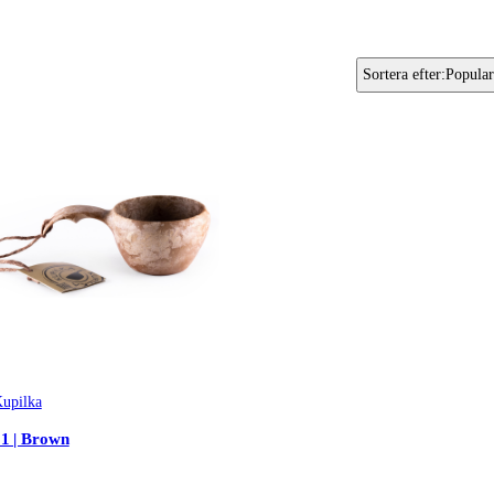
Sortera efter
:
Popular
upilka
1 | Brown