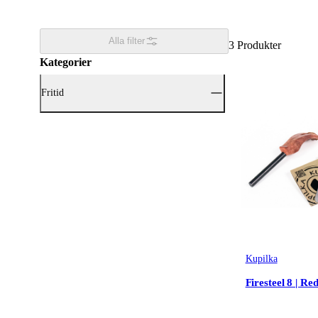
Alla filter
3
Produkter
Kategorier
Fritid
Visa alla Fritid (3)
Friluftskök & Matlagning
(3)
Kupilka
Firesteel 8 | Re