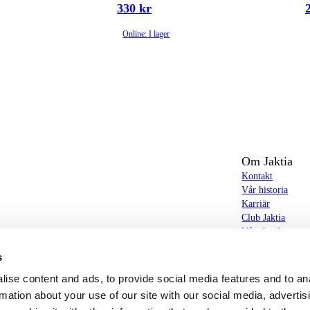
330 kr
Online: I lager
Om Jaktia
Kontakt
Vår historia
Karriär
Club Jaktia
t totalt 160-tal butiker i Norge, Sverige och i
Våra butiker
Våra varumärken
s
Notiser
butiker hittar du allt från jakt- och fiskeutrustning,
Jaktia Brand Gui
ise content and ads, to provide social media features and to an
g – och allt annat som bidrar till bästa tänkbara jakt-,
rmation about your use of our site with our social media, advertis