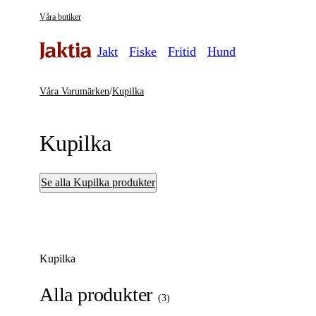
Våra butiker
Jakt
Fiske
Fritid
Hund
Våra Varumärken
/
Kupilka
Kupilka
Se alla Kupilka produkter
Kupilka
Alla produkter
(
3
)