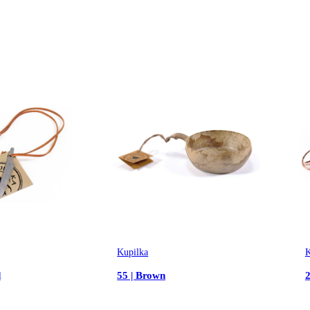
Kupilka
K
d
55 | Brown
2