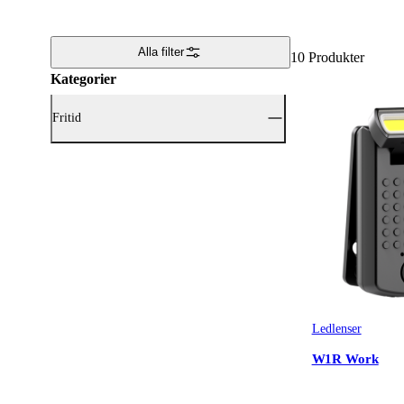
Alla filter
10
Produkter
Kategorier
Fritid
Visa alla Fritid (10)
Lampor & Elektronik
(10)
Ledlenser
W1R Work