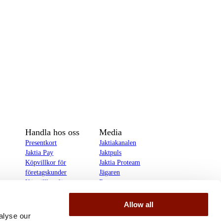
Handla hos oss
Media
Presentkort
Jaktiakanalen
Jaktia Pay
Jaktpuls
Köpvillkor för
Jaktia Proteam
företagskunder
Jägaren
Köpvillkor för
Reportage
privatkunder
Allow all
delines
alyse our