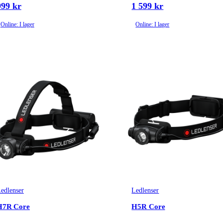
999 kr
1 599 kr
Online: I lager
Online: I lager
edlenser
Ledlenser
H7R Core
H5R Core