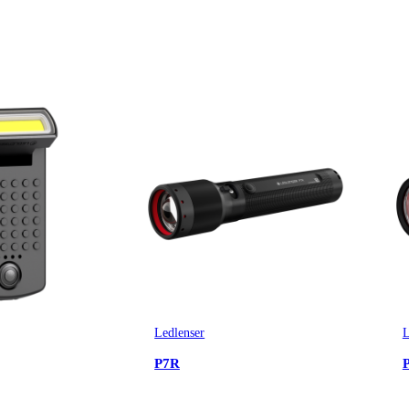
Ledlenser
L
P7R