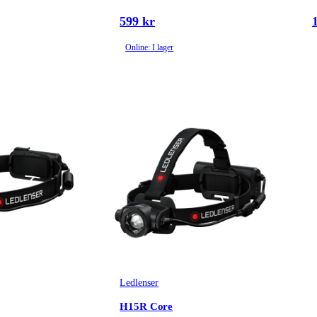
599 kr
Online: I lager
Ledlenser
H15R Core