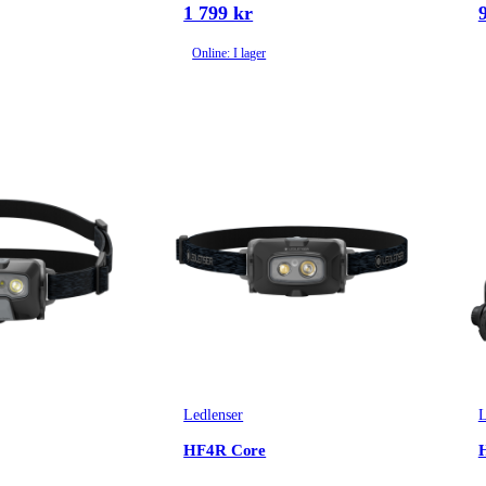
1 799 kr
Online: I lager
Ledlenser
L
HF4R Core