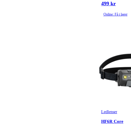
499 kr
Online: Få i lager
Ledlenser
HF6R Core