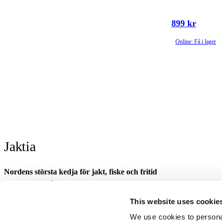
899 kr
Online: Få i lager
Jaktia
Nordens största kedja för jakt, fiske och fritid
Jaktia, som ingår i Burdock Outdoor Group, är en franchisekedja med et
Danmark.
This website uses cookie
Sortimentet består av utvalda produkter från ledande varumärken. I våra 
We use cookies to personal
optik och teknikprylar till hundprodukter, kläder, skor och matutrustnin