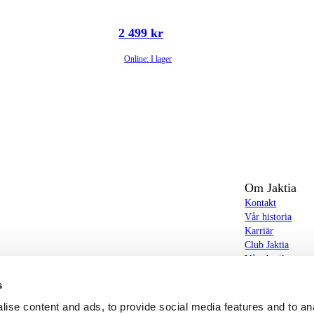
2 499 kr
Online: I lager
Om Jaktia
Kontakt
Vår historia
Karriär
Club Jaktia
t totalt 160-tal butiker i Norge, Sverige och i
Våra butiker
Våra varumärken
s
Notiser
butiker hittar du allt från jakt- och fiskeutrustning,
Jaktia Brand Gui
ise content and ads, to provide social media features and to an
g – och allt annat som bidrar till bästa tänkbara jakt-,