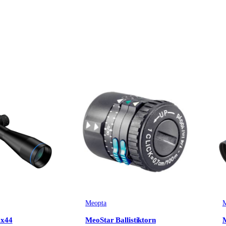
Meopta
M
5x44
MeoStar Ballistiktorn