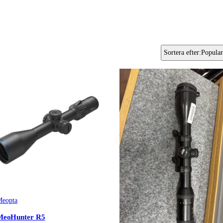
Sortera efter
:
Popular
eopta
MeoHunter R5