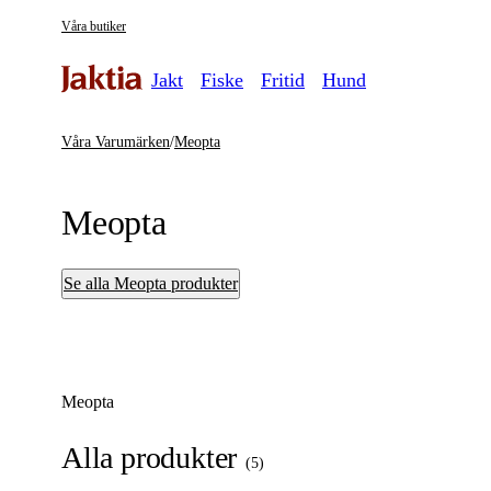
Våra butiker
Jakt
Fiske
Fritid
Hund
Våra Varumärken
/
Meopta
Meopta
Se alla Meopta produkter
Meopta
Alla produkter
(
5
)