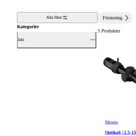
Förstoring
Alla filter
Kategorier
5
Produkter
Jakt
Visa alla Jakt (5)
Optik
(5)
Meopta
Optika6 | 2.5-1