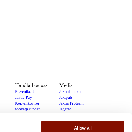
Handla hos oss
Media
Presentkort
Jaktiakanalen
Jaktia Pay
Jaktpuls
Köpvillkor för
Jaktia Proteam
företagskunder
Jägaren
Köpvillkor för
Reportage
privatkunder
Allow all