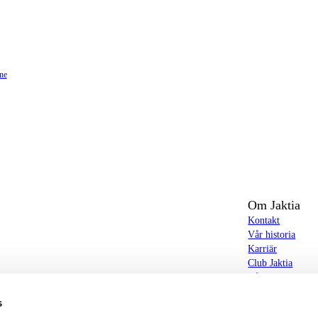
ine
Om Jaktia
Kontakt
Vår historia
Karriär
Club Jaktia
t totalt 160-tal butiker i Norge, Sverige och i
Våra butiker
Våra varumärken
s
Notiser
butiker hittar du allt från jakt- och fiskeutrustning,