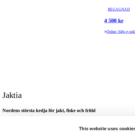
BEGAGNAD
4 500 kr
Online: Säljs ej onl
Jaktia
Nordens största kedja för jakt, fiske och fritid
Jaktia, som ingår i Burdock Outdoor Group, är en franchisekedja med et
Danmark.
This website uses cookie
Sortimentet består av utvalda produkter från ledande varumärken. I våra 