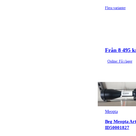
Flera varianter
Från 8 495 k
Online: Få i lager
Meopta
Beg Meopta Art
ID50001827