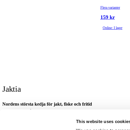
Flera varianter
159 kr
Online: I lager
Jaktia
Nordens största kedja för jakt, fiske och fritid
Jaktia, som ingår i Burdock Outdoor Group, är en franchisekedja med et
Danmark.
This website uses cookie
Sortimentet består av utvalda produkter från ledande varumärken. I våra 