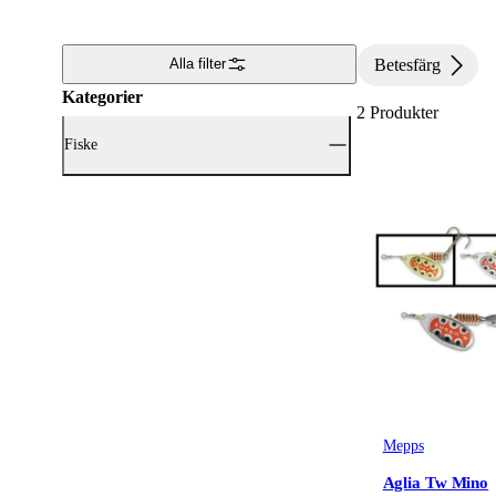
Betesfärg
Alla filter
Kategorier
2
Produkter
Fiske
Visa alla Fiske (2)
Fiskedrag & Beten
(2)
Mepps
Aglia Tw Mino