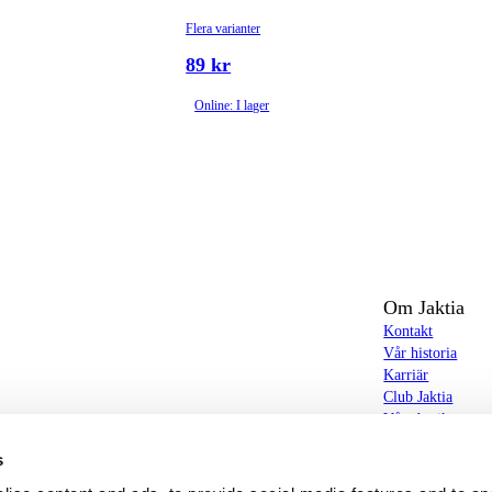
Flera varianter
89 kr
Online: I lager
Om Jaktia
Kontakt
Vår historia
Karriär
Club Jaktia
t totalt 160-tal butiker i Norge, Sverige och i
Våra butiker
Våra varumärken
s
Notiser
butiker hittar du allt från jakt- och fiskeutrustning,
Jaktia Brand Gui