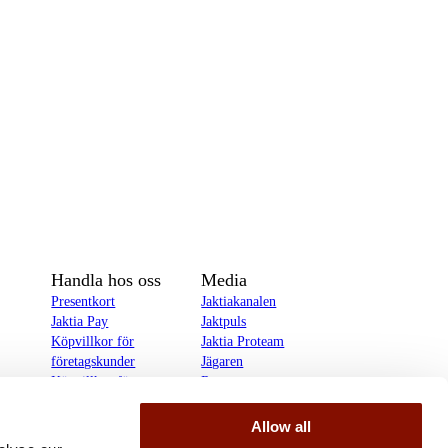
Handla hos oss
Media
Presentkort
Jaktiakanalen
Jaktia Pay
Jaktpuls
Köpvillkor för
Jaktia Proteam
företagskunder
Jägaren
Köpvillkor för
Reportage
privatkunder
Allow all
delines