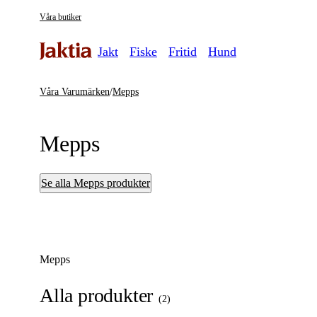
Våra butiker
Jakt
Fiske
Fritid
Hund
Våra Varumärken
/
Mepps
Mepps
Se alla Mepps produkter
Mepps
Alla produkter
(
2
)