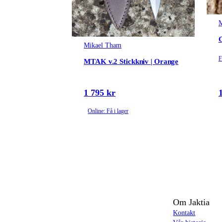
M
G
Mikael Tham
F
MTAK v.2 Stickkniv | Orange
1 795 kr
Online: Få i lager
Om Jaktia
Kontakt