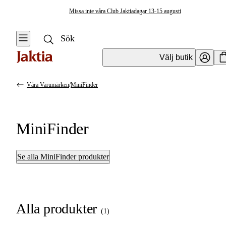
Missa inte våra Club Jaktiadagar 13-15 augusti
Välj butik
Våra Varumärken
/
MiniFinder
MiniFinder
Se alla MiniFinder produkter
Alla produkter
(
1
)