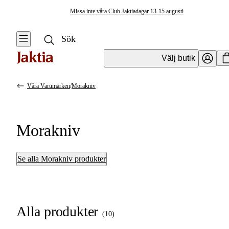
Missa inte våra Club Jaktiadagar 13-15 augusti
Välj butik
Våra Varumärken
/
Morakniv
Morakniv
Se alla Morakniv produkter
Alla produkter
(
10
)