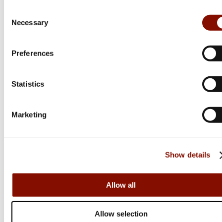
Online: I lager
Online: I lager
Consent
Necessary
Selection
Preferences
Statistics
Marketing
Morakniv
Morakniv
Show details
Eldris
Classic | Nr 2
Allow all
344 kr
399 kr
Allow selection
Online: Få i lager
Online: I lager