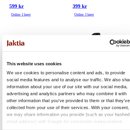
599 kr
399 kr
Online: I lager
Online: I lager
This website uses cookies
We use cookies to personalise content and ads, to provide
social media features and to analyse our traffic. We also sha
information about your use of our site with our social media,
advertising and analytics partners who may combine it with
Morakniv
Morakniv
other information that you’ve provided to them or that they’ve
Hunting Kit
Hunting Buköppnare |
collected from your use of their services. With your consent,
Belly Opener (Svart)
we may share information you provide (such as your hashed
email address) with Google for conversion measurement.
Medlemspris
Från 329 kr
1 399 kr
349 kr