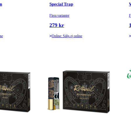
en
Special Trap
Flera varianter
F
279 kr
ine
Online: Säljs ej online