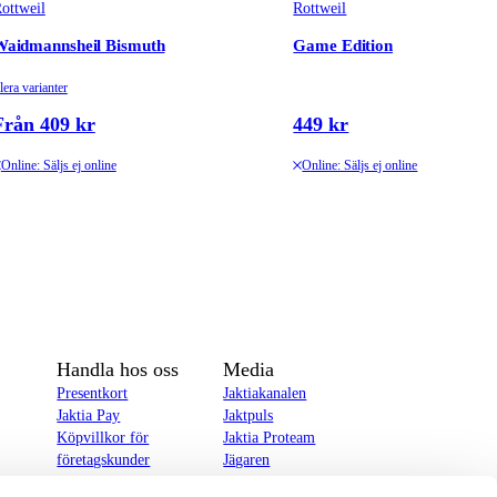
ottweil
Rottweil
Waidmannsheil Bismuth
Game Edition
lera varianter
Från 409 kr
449 kr
Online: Säljs ej online
Online: Säljs ej online
Handla hos oss
Media
Presentkort
Jaktiakanalen
Jaktia Pay
Jaktpuls
Köpvillkor för
Jaktia Proteam
företagskunder
Jägaren
Köpvillkor för
Reportage