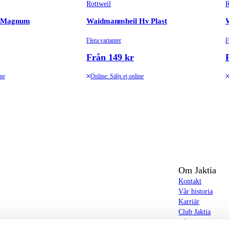
Rottweil
R
l Magnum
Waidmannsheil Hv Plast
Flera varianter
F
Från 149 kr
ine
Online: Säljs ej online
Om Jaktia
Kontakt
Vår historia
Karriär
Club Jaktia
t totalt 160-tal butiker i Norge, Sverige och i
Våra butiker