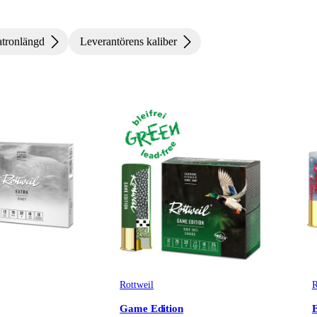
atronlängd
Leverantörens kaliber
Rottweil
R
Game Edition