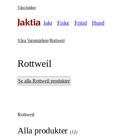
Våra butiker
Jakt
Fiske
Fritid
Hund
Våra Varumärken
/
Rottweil
Rottweil
Se alla Rottweil produkter
Rottweil
Alla produkter
(
12
)