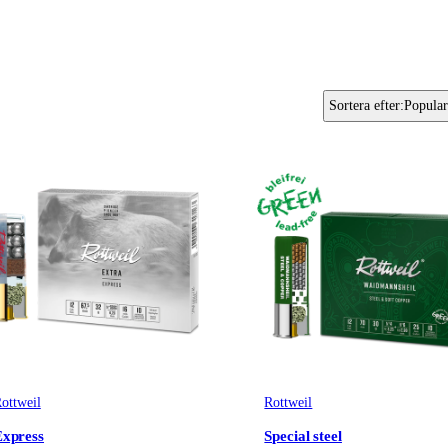
Sortera efter
:
Popular
ottweil
Rottweil
Express
Special steel