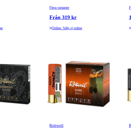
Flera varianter
F
Från 319 kr
ine
Online: Säljs ej online
Rottweil
R