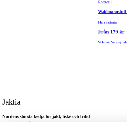
Rottweil
Waidmannshei
Flera varianter
Från 179 kr
Online: Säljs ej onl
Jaktia
Nordens största kedja för jakt, fiske och fritid
Jaktia, som ingår i Burdock Outdoor Group, är en franchisekedja med et