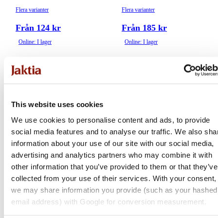
Flera varianter
Flera varianter
Från 124 kr
Från 185 kr
Online: I lager
Online: I lager
This website uses cookies
We use cookies to personalise content and ads, to provide
social media features and to analyse our traffic. We also sha
information about your use of our site with our social media,
advertising and analytics partners who may combine it with
other information that you’ve provided to them or that they’ve
collected from your use of their services. With your consent,
Scotty
Scotty
we may share information you provide (such as your hashed
Trolling Snubber
Stopper Beads
email address) with Google for conversion measurement.
Flera varianter