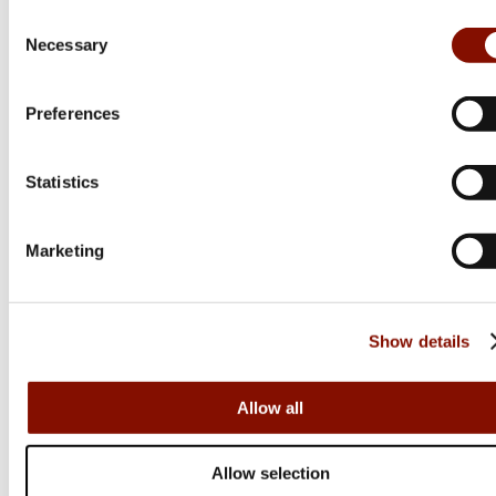
Från 129 kr
75 kr
Consent
Necessary
Selection
Online: I lager
Online: I lager
Preferences
Statistics
Marketing
Show details
Scotty
Bk Powerlock
Allow all
Allow selection
569 kr