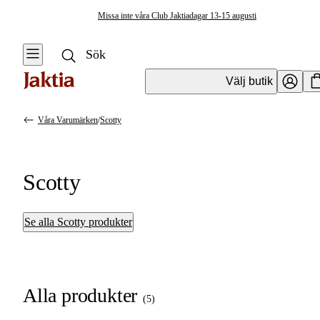
Missa inte våra Club Jaktiadagar 13-15 augusti
Välj butik
Våra Varumärken
/
Scotty
Scotty
Se alla Scotty produkter
Alla produkter
(
5
)