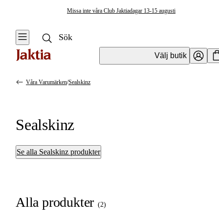
Missa inte våra Club Jaktiadagar 13-15 augusti
Välj butik
Våra Varumärken
/
Sealskinz
Sealskinz
Se alla Sealskinz produkter
Alla produkter
(
2
)