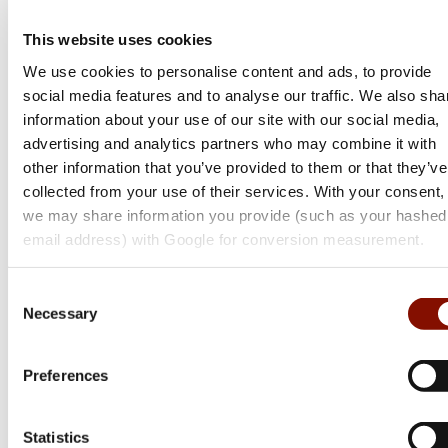
This website uses cookies
We use cookies to personalise content and ads, to provide
social media features and to analyse our traffic. We also sha
information about your use of our site with our social media,
advertising and analytics partners who may combine it with
other information that you’ve provided to them or that they’ve
collected from your use of their services. With your consent,
we may share information you provide (such as your hashed
email address) with Google for conversion measurement.
Sellier & Bellot
Sellier & Bellot
Screen-ammo
FMJ
Consent
Necessary
Selection
Flera varianter
Flera varianter
Medlemspris
Från 649 kr
Från 565 kr
780 kr
Preferences
Online: Säljs ej online
Online: Säljs ej online
Statistics