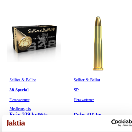
Sellier & Bellot
Sellier & Bellot
38 Special
SP
Flera varianter
Flera varianter
Medlemspris
Från 339 kr
Från 416 kr
366 kr
Online: Säljs ej online
Online: Säljs ej online