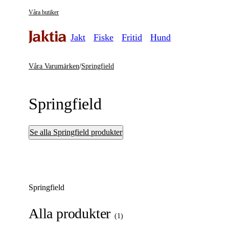
Våra butiker
Jakt
Fiske
Fritid
Hund
Våra Varumärken
/
Springfield
Springfield
Se alla Springfield produkter
Springfield
Alla produkter
(
1
)