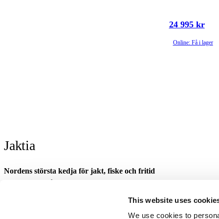
24 995 kr
Online: Få i lager
Jaktia
Nordens största kedja för jakt, fiske och fritid
Jaktia, som ingår i Burdock Outdoor Group, är en franchisekedja med et
Danmark.
This website uses cookie
Sortimentet består av utvalda produkter från ledande varumärken. I våra 
We use cookies to personal
optik och teknikprylar till hundprodukter, kläder, skor och matutrustnin