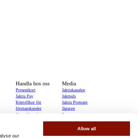
Handla hos oss
Media
Presentkort
Jaktiakanalen
Jaktia Pay
Jaktpuls
Köpvillkor för
Jaktia Proteam
företagskunder
Jägaren
Köpvillkor för
Reportage
privatkunder
Allow all
delines
alyse our