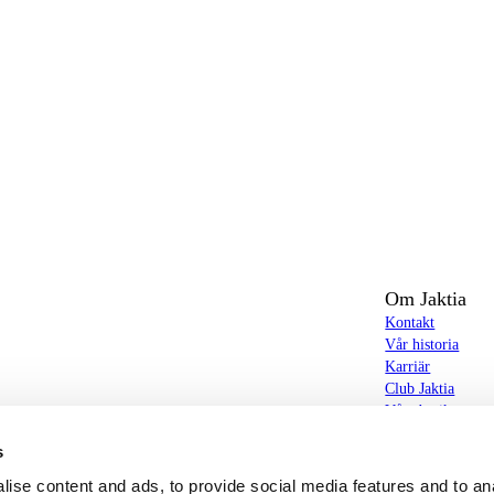
Om Jaktia
Kontakt
Vår historia
Karriär
Club Jaktia
t totalt 160-tal butiker i Norge, Sverige och i
Våra butiker
Våra varumärken
s
Notiser
butiker hittar du allt från jakt- och fiskeutrustning,
Jaktia Brand Gui
ise content and ads, to provide social media features and to an
g – och allt annat som bidrar till bästa tänkbara jakt-,