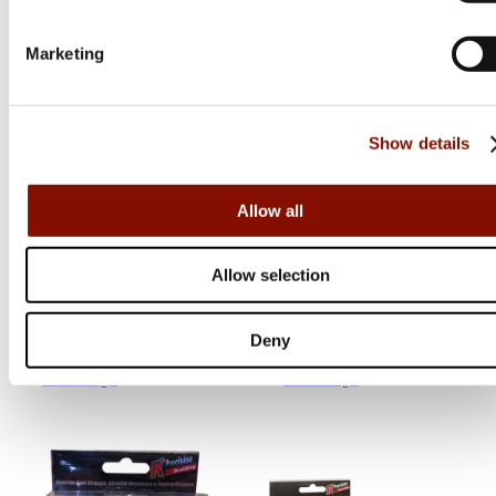
Marketing
Show details
Allow all
Sufix
Sufix
Super 21
Xl Strong
Allow selection
Flera varianter
Flera varianter
Deny
Från 129 kr
Från 199 kr
Online: I lager
Online: I lager