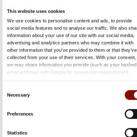
This website uses cookies
We use cookies to personalise content and ads, to provide
social media features and to analyse our traffic. We also sha
information about your use of our site with our social media,
advertising and analytics partners who may combine it with
other information that you’ve provided to them or that they’ve
collected from your use of their services. With your consent,
we may share information you provide (such as your hashed
email address) with Google for conversion measurement.
Sufix
Sufix
Xl Strong
Super 21 Fc
Consent
Necessary
Selection
Flera varianter
Flera varianter
Från 119 kr
Från 149 kr
Preferences
Online: I lager
Online: I lager
Statistics