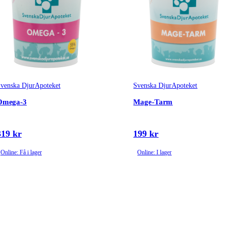
venska DjurApoteket
Svenska DjurApoteket
Omega-3
Mage-Tarm
319 kr
199 kr
Online: Få i lager
Online: I lager