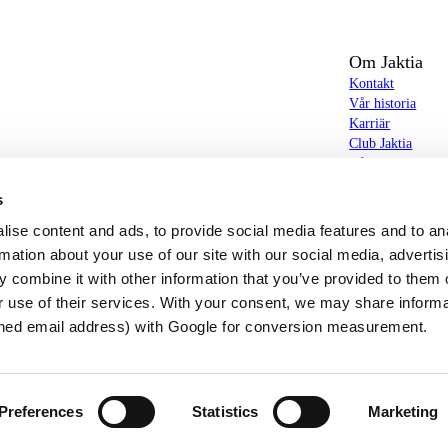
Om Jaktia
Kontakt
Vår historia
Karriär
Club Jaktia
t totalt 160-tal butiker i Norge, Sverige och i
Våra butiker
Våra varumärken
s
Notiser
butiker hittar du allt från jakt- och fiskeutrustning,
Jaktia Brand Gui
ise content and ads, to provide social media features and to an
g – och allt annat som bidrar till bästa tänkbara jakt-,
rmation about your use of our site with our social media, advertis
 combine it with other information that you’ve provided to them o
r use of their services. With your consent, we may share inform
hed email address) with Google for conversion measurement.
© Copyright Jaktia 2026
Preferences
Statistics
Marketing