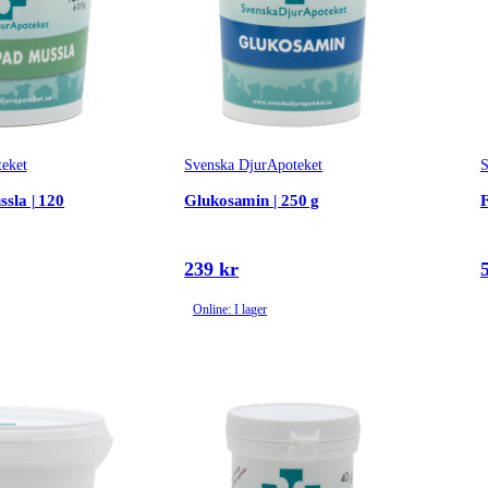
eket
Svenska DjurApoteket
S
sla | 120
Glukosamin | 250 g
F
239 kr
Online: I lager