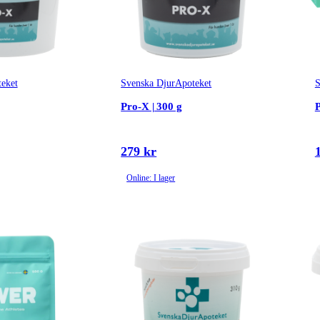
eket
Svenska DjurApoteket
S
Pro-X | 300 g
P
279 kr
Online: I lager