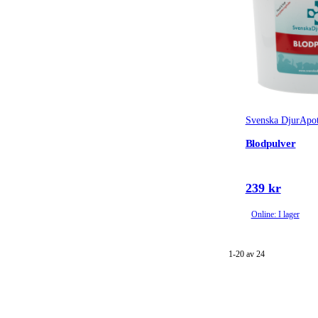
Svenska DjurApot
Blodpulver
239 kr
Online: I lager
1-20 av 24