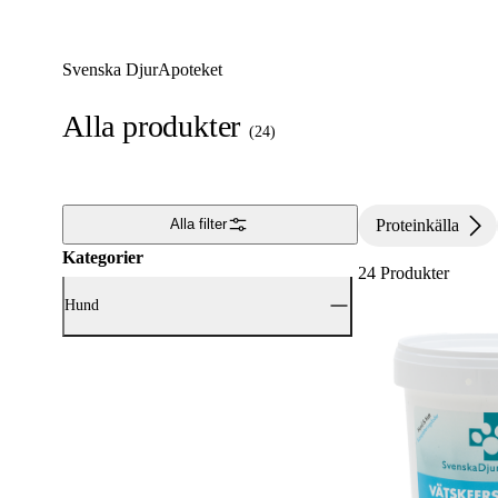
Svenska DjurApoteket
Alla produkter
(
24
)
Proteinkälla
Alla filter
Kategorier
24
Produkter
Hund
Visa alla Hund (24)
Hundfoder & Hundgodis
(24)