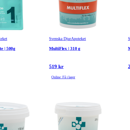
eket
Svenska DjurApoteket
S
e | 500g
MultiFlex | 310 g
M
519 kr
Online: Få i lager