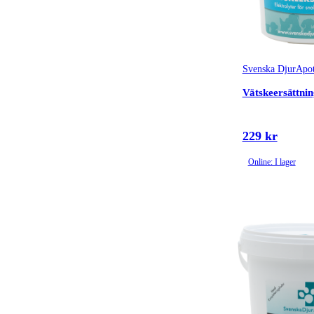
Svenska DjurApot
Vätskeersättni
229 kr
Online: I lager