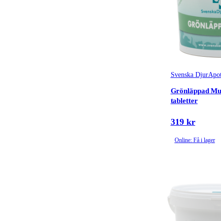
Svenska DjurApot
Grönläppad Mus
tabletter
319 kr
Online: Få i lager