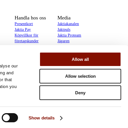
Handla hos oss
Media
Presentkort
Jaktiakanalen
Jaktia Pay
Jaktpuls
Köpvillkor för
Jaktia Proteam
företagskunder
Jägaren
Köpvillkor för
Reportage
privatkunder
Allow all
delines
alyse our
ing and
Allow selection
r that
ation you
Deny
Show details