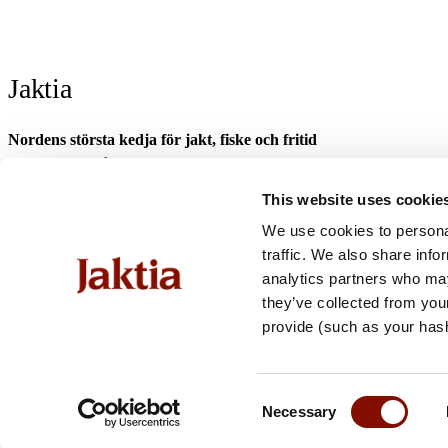
Jaktia
Nordens största kedja för jakt, fiske och fritid
Jaktia, som ingår i Burdock Outdoor Group, är en franchisekedja med et
Danmark.
This website uses cookie
Sortimentet består av utvalda produkter från ledande varumärken. I våra 
We use cookies to personal
optik och teknikprylar till hundprodukter, kläder, skor och matutrustnin
traffic. We also share info
fiske- och naturupplevelser tillsammans med familj och vänner.
analytics partners who may
Jaktia är fullvärdiga medlemmar i Svenska Franchise Föreningen.
they’ve collected from you
provide (such as your has
Consent
Necessary
Selection