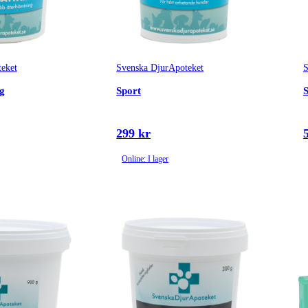
eket
Svenska DjurApoteket
S
ng
Sport
S
299 kr
Online: I lager