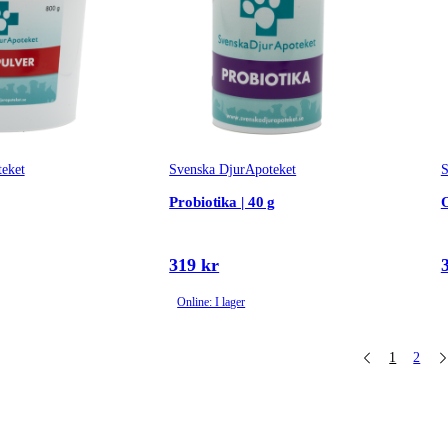
eket
Svenska DjurApoteket
S
Probiotika | 40 g
319 kr
Online: I lager
1
2