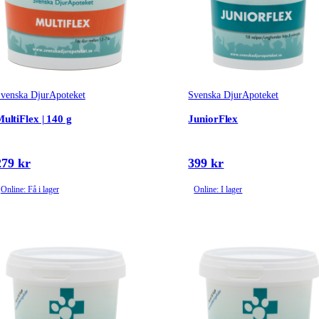
venska DjurApoteket
Svenska DjurApoteket
ultiFlex | 140 g
JuniorFlex
279 kr
399 kr
Online: Få i lager
Online: I lager