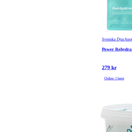
Svenska DjurApot
Power Rehydrat
279 kr
Online: I lager