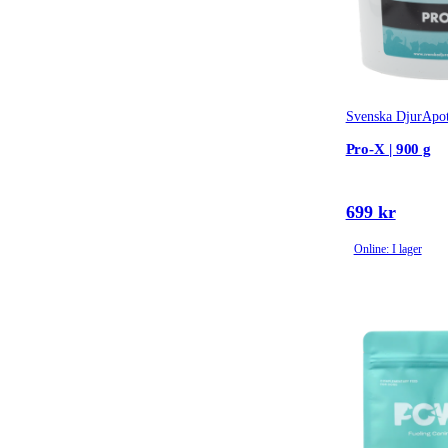
Svenska DjurApot
Pro-X | 900 g
699 kr
Online: I lager