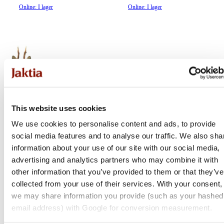
Online: I lager
Online: I lager
This website uses cookies
We use cookies to personalise content and ads, to provide
social media features and to analyse our traffic. We also sha
Targets
Targets
information about your use of our site with our social media,
advertising and analytics partners who may combine it with
Bock Skjutmål | Bock
Björn Skjutmål |
other information that you’ve provided to them or that they’ve
vänster ringad
Björnsida vänster
collected from your use of their services. With your consent,
we may share information you provide (such as your hashed
550 kr
660 kr
email address) with Google for conversion measurement.
Online: I lager
Online: I lager