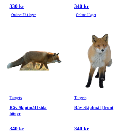
330 kr
340 kr
Online: Få i lager
Online: I lager
Targets
Targets
Räv Skjutmål | sida
Räv Skjutmål | front
höger
340 kr
340 kr