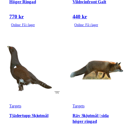
Höger Ringad
Vildsvinfront Galt
770 kr
440 kr
Online: Få i lager
Online: Få i lager
Targets
Targets
Tjädertupp Skjutmål
Räv Skjutmål | sida
höger ringad