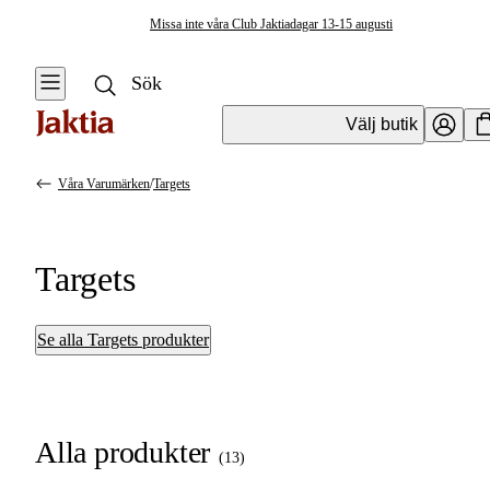
Missa inte våra Club Jaktiadagar 13-15 augusti
Välj butik
Våra Varumärken
/
Targets
Targets
Se alla Targets produkter
Alla produkter
(
13
)