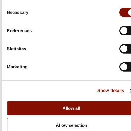
Consent
Necessary
Selection
Preferences
Statistics
Marketing
Targets
Targets
Björn Skjutmål |
Björn Skjutmål |
Show details
Björnsida höger
Björnfront
660 kr
415 kr
Allow all
Online: I lager
Online: I lager
Allow selection