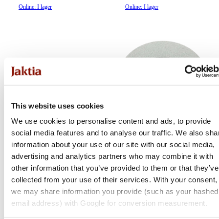
Online: I lager
Online: I lager
This website uses cookies
We use cookies to personalise content and ads, to provide
social media features and to analyse our traffic. We also sha
Tormek
Tormek
information about your use of our site with our social media,
advertising and analytics partners who may combine it with
Saxjigg
Originalslipsten
other information that you’ve provided to them or that they’ve
collected from your use of their services. With your consent,
Medlemspris
Medlemspris
we may share information you provide (such as your hashed
Från 599 kr
Från 899 kr
705 kr
1 137 kr
email address) with Google for conversion measurement.
Online: Få i lager
Online: I lager