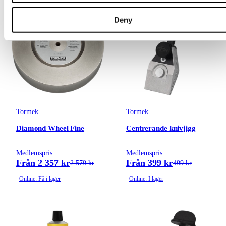
Deny
Tormek
Tormek
Diamond Wheel Fine
Centrerande knivjigg
Medlemspris
Medlemspris
Från 2 357 kr
Från 399 kr
2 579 kr
499 kr
Online: Få i lager
Online: I lager