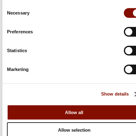
Consent
Necessary
Selection
Preferences
Statistics
Marketing
Tormek
Tormek
Maskinkåpa
Hållare för små knivar
Show details
Medlemspris
Medlemspris
Från 179 kr
Från 295 kr
225 kr
368 kr
Allow all
Online: I lager
Online: I lager
Allow selection