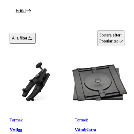
Fritid
Sortera efter
:
Alla filter
Popularitet
Tormek
Tormek
Yxjigg
Vändplatta