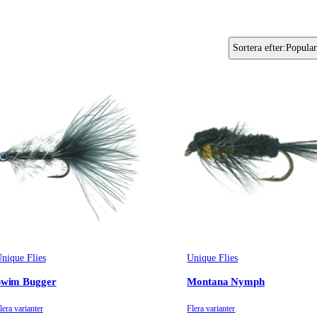
Sortera efter
:
Popular
nique Flies
Unique Flies
Swim Bugger
Montana Nymph
lera varianter
Flera varianter