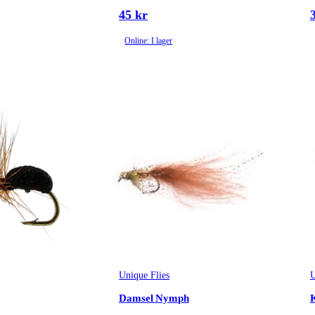
45 kr
Online: I lager
Unique Flies
U
Damsel Nymph