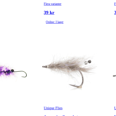
Flera varianter
F
39 kr
Online: I lager
Unique Flies
U