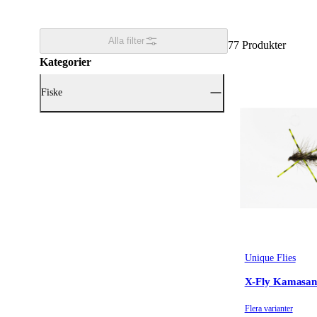
Alla filter
77
Produkter
Kategorier
Fiske
Visa alla Fiske (77)
Fiskedrag & Beten
(77)
Unique Flies
X-Fly Kamasa
Flera varianter