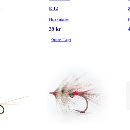
r
E-12
Flera varianter
F
39 kr
Online: I lager