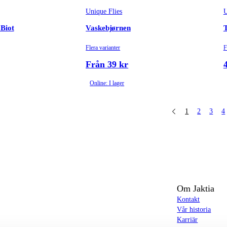
Unique Flies
U
 Biot
Vaskebjørnen
T
Flera varianter
F
Från 39 kr
Online: I lager
1
2
3
4
Om Jaktia
Kontakt
Vår historia
Karriär