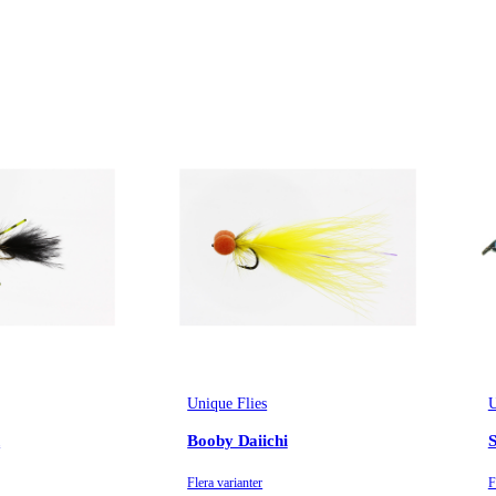
Unique Flies
U
n
Booby Daiichi
Flera varianter
F