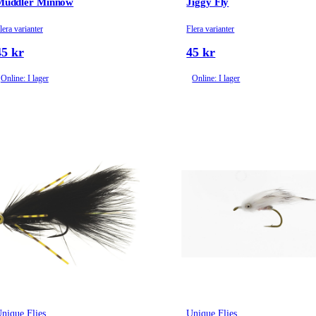
Muddler Minnow
Jiggy Fly
lera varianter
Flera varianter
45 kr
45 kr
Online: I lager
Online: I lager
nique Flies
Unique Flies