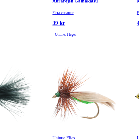
Aurarejen Gamakatsu
Flera varianter
F
39 kr
Online: I lager
Unique Flies
U