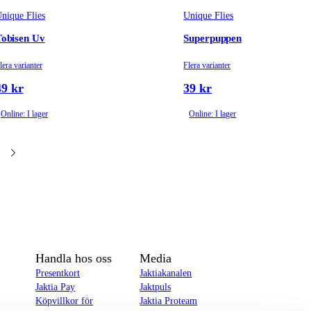
nique Flies
Unique Flies
obisen Uv
Superpuppen
lera varianter
Flera varianter
49 kr
39 kr
Online: I lager
Online: I lager
Handla hos oss
Media
Presentkort
Jaktiakanalen
Jaktia Pay
Jaktpuls
Köpvillkor för
Jaktia Proteam