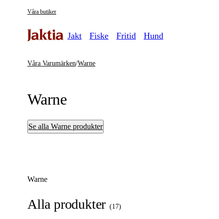
Våra butiker
Jakt
Fiske
Fritid
Hund
Våra Varumärken
/
Warne
Warne
Se alla Warne produkter
Warne
Alla produkter
(
17
)