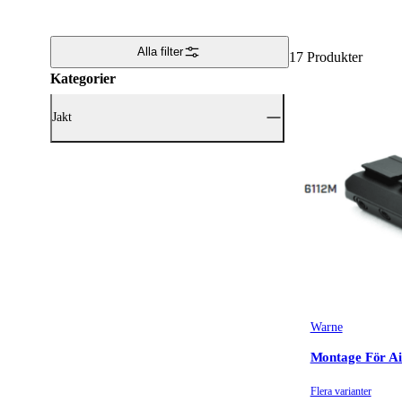
Alla filter
17
Produkter
Kategorier
Jakt
Visa alla Jakt (17)
Optik
(17)
Warne
Montage För A
Flera varianter