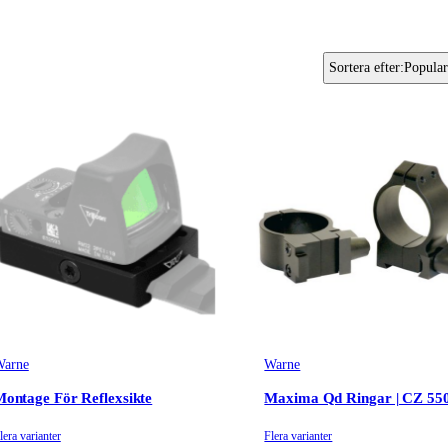
Sortera efter
:
Popular
arne
Warne
ontage För Reflexsikte
Maxima Qd Ringar | CZ 55
lera varianter
Flera varianter