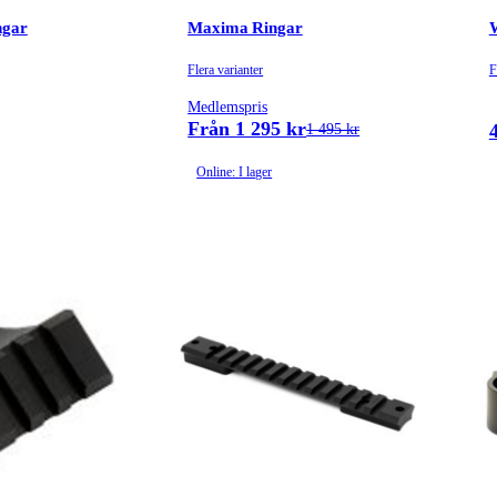
ngar
Maxima Ringar
Flera varianter
F
Medlemspris
Från 1 295 kr
1 495 kr
Online: I lager