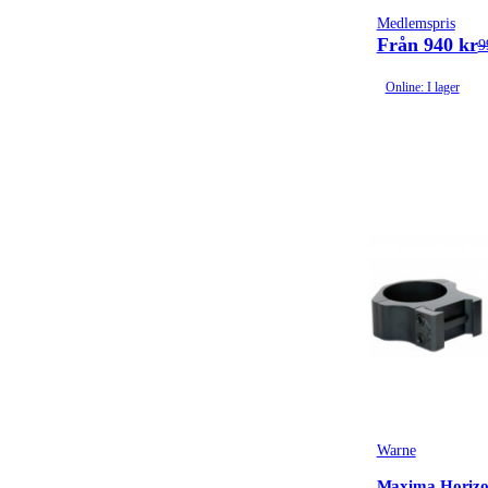
Medlemspris
Från 940 kr
9
Online: I lager
Warne
Maxima Horizo