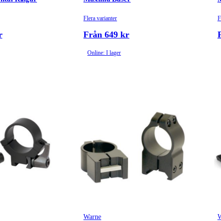
Flera varianter
F
r
Från 649 kr
Online: I lager
Warne
W