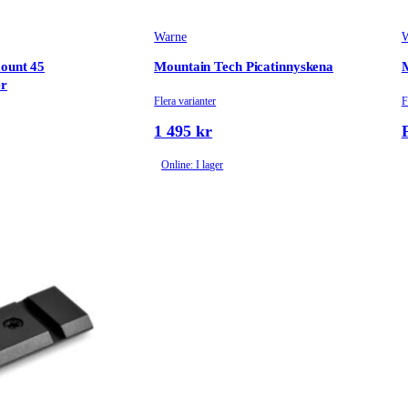
Warne
W
mount 45
Mountain Tech Picatinnyskena
er
Flera varianter
F
1 495 kr
Online: I lager