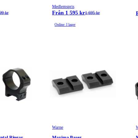
Medlemspris
Från 1 595 kr
99 kr
1 695 kr
Online: I lager
Warne
W
ntal Ringar
Maxima Baser