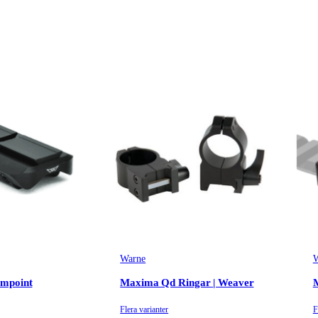
Warne
W
impoint
Maxima Qd Ringar | Weaver
M
Flera varianter
F