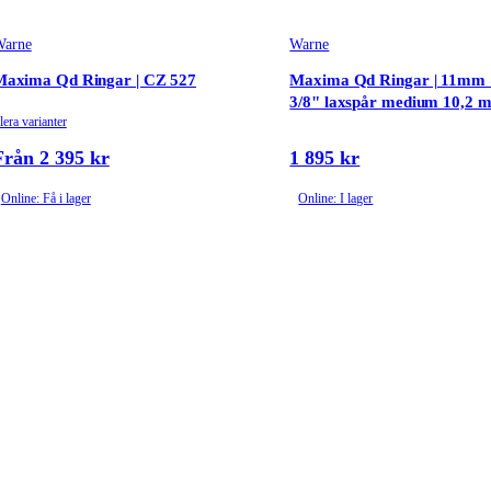
arne
Warne
Maxima Qd Ringar | CZ 527
Maxima Qd Ringar | 11mm
3/8" laxspår medium 10,2 
lera varianter
Från 2 395 kr
1 895 kr
Online: Få i lager
Online: I lager