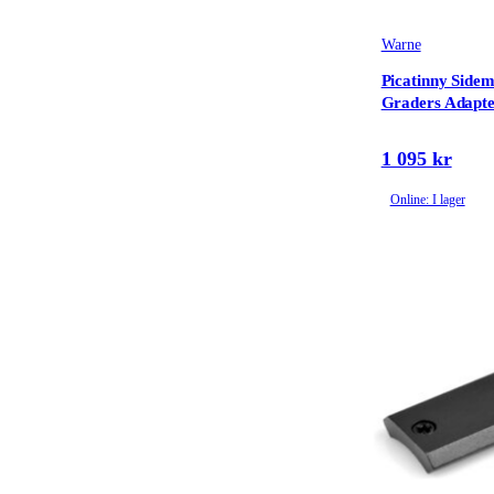
Warne
Picatinny Side
Graders Adapt
1 095 kr
Online: I lager