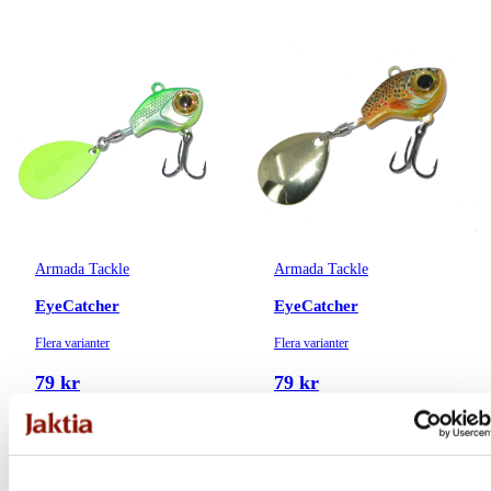
Armada Tackle
Armada Tackle
EyeCatcher
EyeCatcher
Flera varianter
Flera varianter
79 kr
79 kr
Online: I lager
Online: I lager