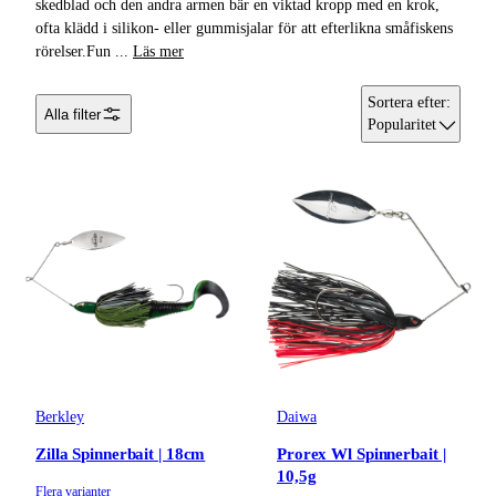
skedblad och den andra armen bär en viktad kropp med en krok,
ofta klädd i silikon- eller gummisjalar för att efterlikna småfiskens
Skeddrag
rörelser.Fun
...
Läs mer
Ytbeten & Poppers
Sortera efter
:
Alla filter
Popularitet
Jerkbaits
Flugor
Trollingbeten &
Trollingskedar
Hybridbeten &
Tailbeten
Vibrationsbeten
Berkley
Daiwa
Swimbaits
Zilla Spinnerbait | 18cm
Prorex Wl Spinnerbait |
10,5g
Havsöringsdrag &
Flera varianter