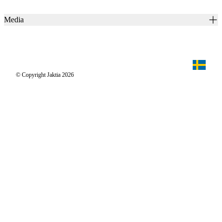
Jaktia Pay
Notiser
Köpvillkor för företagskunder
Jaktia Brand Guidelines
Media
Köpvillkor för privatkunder
Jaktiakanalen
Jaktpuls
Jaktia Proteam
Jägaren
© Copyright Jaktia 2026
Reportage