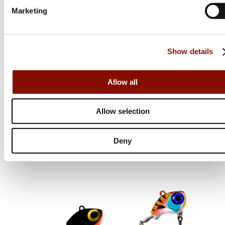
Marketing
Show details
Allow all
Armada Tackle
Armada Tackle
EyeCatcher
EyeCatcher
Allow selection
Flera varianter
Flera varianter
79 kr
79 kr
Deny
Online: I lager
Online: I lager