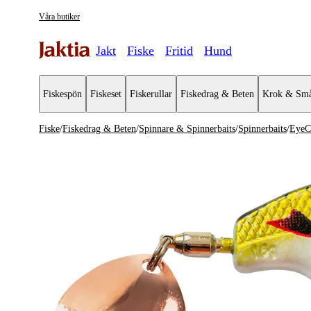
Våra butiker
Jakt
Fiske
Fritid
Hund
Fiskespön
Fiskeset
Fiskerullar
Fiskedrag & Beten
Krok & Små
Fiske
/
Fiskedrag & Beten
/
Spinnare & Spinnerbaits
/
Spinnerbaits
/
EyeC
Fiskedrag & Beten
Se alla
Se alla Sp
Jiggar & Gummibeten
Spinnare
Wobblers
Spinnerbai
Spinnare & Spinnerbaits
Buzzbaits
Chatterbaits & Bladed Jigs
Skeddrag