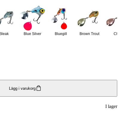
Bleak
Blue Silver
Bluegill
Brown Trout
Char
Lägg i varukorg
I lager