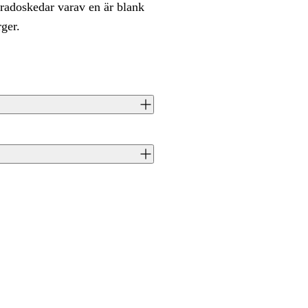
oradoskedar varav en är blank
ger.
len med tailspinnare är att du enkelt
ga spinnarsked ger den ofta många
J0009272
7340143707378
Armada Tackle
CN
Afraid Zander