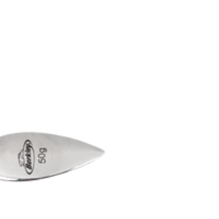
AT204EAZA008
AT204EAZA008
Afraid Zander
9507201000
8