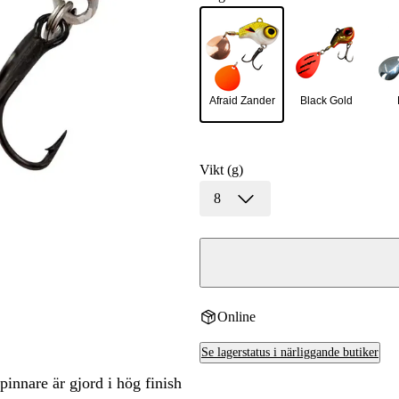
Afraid Zander
Black Gold
Vikt (g)
8
Online
Se lagerstatus i närliggande butiker
innare är gjord i hög finish