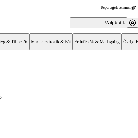
Reportage
|
Evenemang
|
Pr
Välj butik
tyg & Tillbehör
Marinelektronik & Båt
Friluftskök & Matlagning
Övrigt F
8