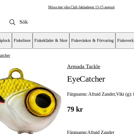
Missa inte våra Club Jaktiadagar 13-15 augusti
plock
Fiskelinor
Fiskekläder & Skor
Fiskeväskor & Förvaring
Fiskeverk
atcher
Armada Tackle
innare & Spinnerbaits
EyeCatcher
ts
Färgnamn:
Afraid Zander
,
Vikt (g):
79 kr
Färgnamn
:
Afraid Zander