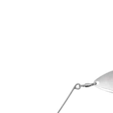
Tillverkarens artikelnummer
Leverantörens artikelnummer
Färgnamn
Tullstatsnummer
Vikt (g)