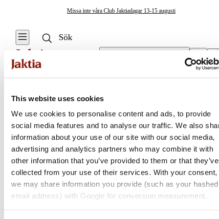
Missa inte våra Club Jaktiadagar 13-15 augusti
Välj butik
Accessoarer
/
Slipsar & Näsdukar
Fiskekläder & Skor
This website uses cookies
Se alla
Se alla
We use cookies to personalise content and ads, to provide
Accessoarer
Regnställ
social media features and to analyse our traffic. We also sha
Jaktia
Plaggvård
information about your use of our site with our social media,
Västar
advertising and analytics partners who may combine it with
Balaclava &
Nordens största kedja för jakt, fiske och fritid
other information that you’ve provided to them or that they’ve
Ansiktsmasker
Kängor & Skor
Jaktia, som ingår i Burdock Outdoor Group, är en franchisekedja
collected from your use of their services. With your consent,
med ett totalt 160-tal butiker i Norge, Sverige och i Danmark.
we may share information you provide (such as your hashed
Halsvärmare &
Jackor
Sortimentet består av utvalda produkter från ledande varumärken. I
email address) with Google for conversion measurement.
Halsdukar
våra butiker hittar du allt från jakt- och fiskeutrustning, optik och
Tröjor &
teknikprylar till hundprodukter, kläder, skor och matutrustning – och
Bälten & hängslen
Skjortor