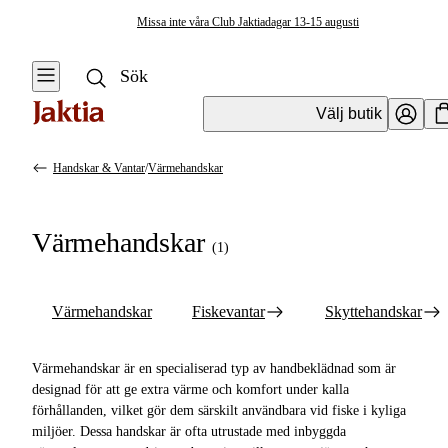
Missa inte våra Club Jaktiadagar 13-15 augusti
Välj butik
Handskar & Vantar
/
Värmehandskar
Fiskekläder & Skor
Se alla
Se alla
Värmehandskar
Handskar &
(
1
)
Regnställ
Vantar
Värmehandskar
Västar
Värmehandskar
Fiskevantar
Skyttehandskar
Fiskevantar
Kängor & Skor
Värmehandskar är en specialiserad typ av handbeklädnad som är
Skyttehandskar
Jackor
designad för att ge extra värme och komfort under kalla
förhållanden, vilket gör dem särskilt användbara vid fiske i kyliga
Tröjor &
miljöer. Dessa handskar är ofta utrustade med inbyggda
Skjortor