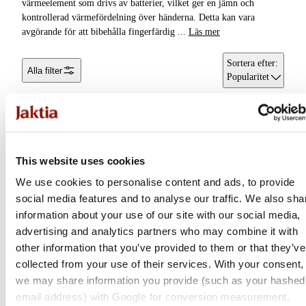
värmeelement som drivs av batterier, vilket ger en jämn och
kontrollerad värmefördelning över händerna. Detta kan vara
Handskar &
avgörande för att bibehålla fingerfärdig
...
Läs mer
Vantar
Sortera efter
:
Alla filter
Huvudbonader
Popularitet
Byxor & Shorts
Fiskeställ
This website uses cookies
Underkläder &
Underställ
We use cookies to personalise content and ads, to provide
social media features and to analyse our traffic. We also sha
Accessoarer
information about your use of our site with our social media,
advertising and analytics partners who may combine it with
other information that you’ve provided to them or that they’ve
collected from your use of their services. With your consent,
we may share information you provide (such as your hashed
email address) with Google for conversion measurement.
Haunter