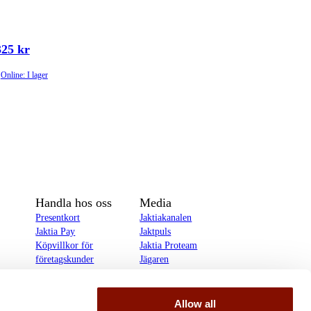
325 kr
Online: I lager
Handla hos oss
Media
Presentkort
Jaktiakanalen
Jaktia Pay
Jaktpuls
Köpvillkor för
Jaktia Proteam
företagskunder
Jägaren
Köpvillkor för
Reportage
privatkunder
Allow all