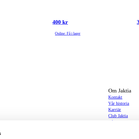
400 kr
Online: Få i lager
Om Jaktia
Kontakt
Vår historia
Karriär
Club Jaktia
t totalt 160-tal butiker i Norge, Sverige och i
Våra butiker
Våra varumärken
s
Notiser
butiker hittar du allt från jakt- och fiskeutrustning,