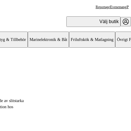
Reportage
|
Evenemang
|
Pr
Välj butik
tyg & Tillbehör
Marinelektronik & Båt
Friluftskök & Matlagning
Övrigt F
e av slitstarka
tion hos