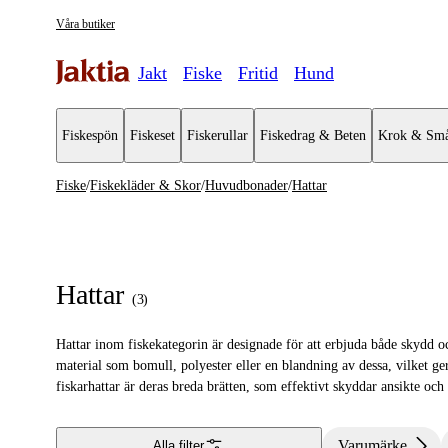
Våra butiker
Jakt
Fiske
Fritid
Hund
Fiskespön
Fiskeset
Fiskerullar
Fiskedrag & Beten
Krok & Små
Fiske
/
Fiskekläder & Skor
/
Huvudbonader
/
Hattar
Fiskekläder & Skor
Se alla
Se alla H
Regnställ
Kepsar
Hattar
(
3
)
Västar
Mössor
Hattar inom fiskekategorin är designade för att erbjuda både skydd o
Kängor & Skor
Hattar
material som bomull, polyester eller en blandning av dessa, vilket g
fiskarhattar är deras breda brätten, som effektivt skyddar ansikte oc
Jackor
Tröjor & Skjortor
Varumärke
Alla filter