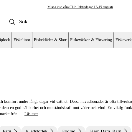
Missa inte våra Club Jaktiadagar 13-15 augusti
plock
Fiskelinor
Fiskekläder & Skor
Fiskeväskor & Förvaring
Fiskeverk
uvudbonader
ch komfort under långa dagar vid vattnet. Dessa huvudbonader är ofta tillverkad
er dem en god hållbarhet och motståndskraft mot väder och vind. En viktig funk
h nacke från
...
Läs mer
Färg
Klädstorlek
Fodrad
Herr, Dam, Barn