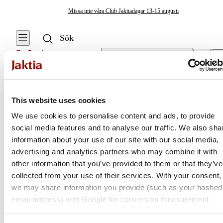
Missa inte våra Club Jaktiadagar 13-15 augusti
Välj butik
Skovård & Tillbehör
/
Lagning & Skotillbehör
Fiskekläder & Skor
This website uses cookies
Se alla
Se alla Kängor
We use cookies to personalise content and ads, to provide
& Skor
Regnställ
social media features and to analyse our traffic. We also sha
Jaktia
Vadarskor
information about your use of our site with our social media,
Västar
advertising and analytics partners who may combine it with
Skor
Nordens största kedja för jakt, fiske och fritid
other information that you’ve provided to them or that they’ve
Kängor & Skor
Jaktia, som ingår i Burdock Outdoor Group, är en franchisekedja
collected from your use of their services. With your consent,
Skovård &
med ett totalt 160-tal butiker i Norge, Sverige och i Danmark.
we may share information you provide (such as your hashed
Tillbehör
Jackor
Sortimentet består av utvalda produkter från ledande varumärken. I
email address) with Google for conversion measurement.
våra butiker hittar du allt från jakt- och fiskeutrustning, optik och
Stövlar
Tröjor &
teknikprylar till hundprodukter, kläder, skor och matutrustning – och
Skjortor