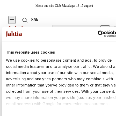
Missa inte våra Club Jaktiadagar 13-15 augusti
Välj butik
Tröjor
/
Sweatshirts
Fiskekläder & Skor
This website uses cookies
Se alla
Se alla Tröjor
We use cookies to personalise content and ads, to provide
& Skjortor
Regnställ
social media features and to analyse our traffic. We also sha
Jaktia
Tröjor
information about your use of our site with our social media,
Västar
advertising and analytics partners who may combine it with
T-shirts
Nordens största kedja för jakt, fiske och fritid
other information that you’ve provided to them or that they’ve
Kängor & Skor
Jaktia, som ingår i Burdock Outdoor Group, är en franchisekedja
collected from your use of their services. With your consent,
med ett totalt 160-tal butiker i Norge, Sverige och i Danmark.
we may share information you provide (such as your hashed
Jackor
Sortimentet består av utvalda produkter från ledande varumärken. I
email address) with Google for conversion measurement.
våra butiker hittar du allt från jakt- och fiskeutrustning, optik och
Tröjor &
teknikprylar till hundprodukter, kläder, skor och matutrustning – och
Skjortor