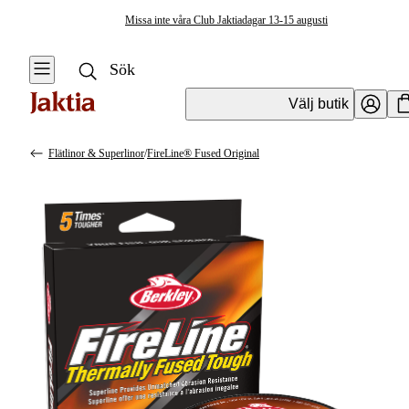
Missa inte våra Club Jaktiadagar 13-15 augusti
Välj butik
Flätlinor & Superlinor
/
FireLine® Fused Original
Fiskelinor
Se alla
Se alla Flätlinor
& Superlinor
Isfiskelinor &
Ismetelinor
Nylonlinor
Fluorocarbonlinor
Flugfiskelinor
Flätlinor &