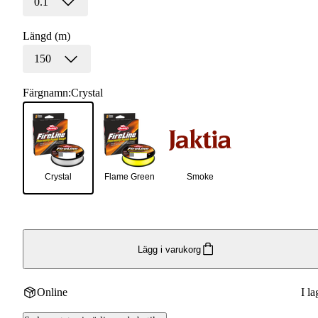
0.1
Längd (m)
150
Färgnamn
:
Crystal
Crystal
Flame Green
Smoke
Lägg i varukorg
Online
I la