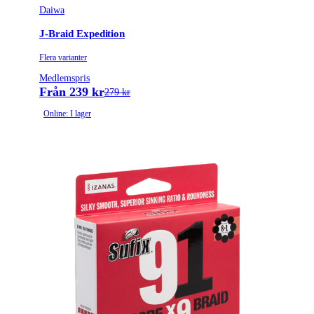
Daiwa
J-Braid Expedition
Flera varianter
Medlemspris
Från 239 kr
279 kr
Online: I lager