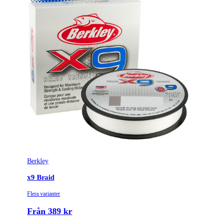
Längd (m)
150
Lindiameter (mm)
0.1
Brottstyrka
6.2
Tillverkarens artikelnummer
1553672
Minimum order kvantitet
4
Leverantörens artikelnummer
1553672
Färgnamn
Crystal
Berkley
Tullstatsnummer
5607499000
x9 Braid
0.10 mm | 164 yd|150
Variant
Flera varianter
m | 13.64 lb|6.2 kg
Från 389 kr