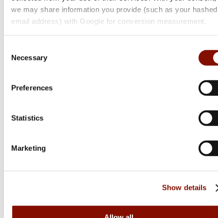
we may share information you provide (such as your hashed
email address) with Google for conversion measurement.
Consent
Berkley
Necessary
Selection
Whiplash8
Flera varianter
Preferences
Statistics
Från 319 kr
Online: I lager
Marketing
Show details
Allow all