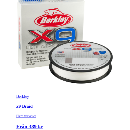
Längd (m)
150
Lindiameter (mm)
0.1
Brottstyrka
6.2
Tillverkarens artikelnummer
1553672
Minimum order kvantitet
4
Leverantörens artikelnummer
1553672
Färgnamn
Crystal
Berkley
Tullstatsnummer
5607499000
x9 Braid
0.10 mm | 164 yd|150
Variant
Flera varianter
m | 13.64 lb|6.2 kg
Från 389 kr