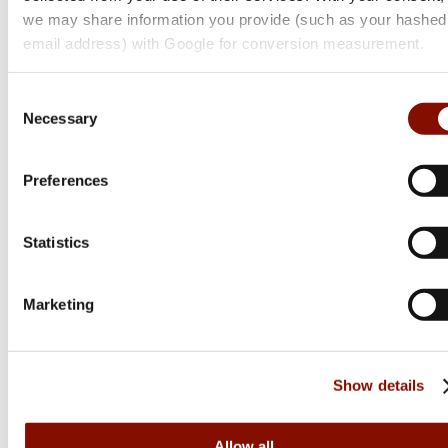
we may share information you provide (such as your hashed
Från 319 kr
email address) with Google for conversion measurement.
Online: I lager
Consent
Necessary
Selection
Preferences
Statistics
Marketing
Show details
Allow all