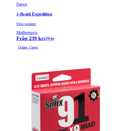
Daiwa
J-Braid Expedition
Flera varianter
Medlemspris
Från 239 kr
279 kr
Online: I lager