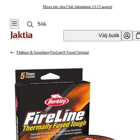
Missa inte våra Club Jaktiadagar 13-15 augusti
Välj butik
Flätlinor & Superlinor
/
FireLine® Fused Original
Fiskelinor
Se alla
Se alla Flätlinor
& Superlinor
Isfiskelinor &
Ismetelinor
Nylonlinor
Fluorocarbonlinor
Flugfiskelinor
Flätlinor &