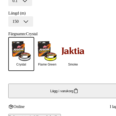
0.1
Längd (m)
150
Färgnamn
:
Crystal
Crystal
Flame Green
Smoke
Lägg i varukorg
Online
I la