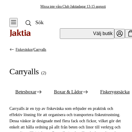
Missa inte våra Club Jaktiadagar 13-15 augusti
Välj butik
Fiskeväskor
/
Carryalls
Fiskeväskor & Förvaring
Se alla
Se alla
Carryalls
Fiskeväskor
(
2
)
Resväskor & Duffelbags
Betesboxar
Ryggsäckar
Betesboxar
Boxar & Lådor
Fiskeryggsäckar
Boxar & Lådor
Mäskbaljor &
Krokbetesförvaring
Fiskeryggsäckar
Carryalls är en typ av fiskeväska som erbjuder en praktisk och
effektiv lösning för att organisera och transportera fiskeutrustning.
Övrig Förvaring &
Wallets
Dessa väskor är designade med flera fack och fickor, vilket gör det
Väskor
enkelt att hålla ordning på allt från beten och linor till verktyg och
Sling Packs