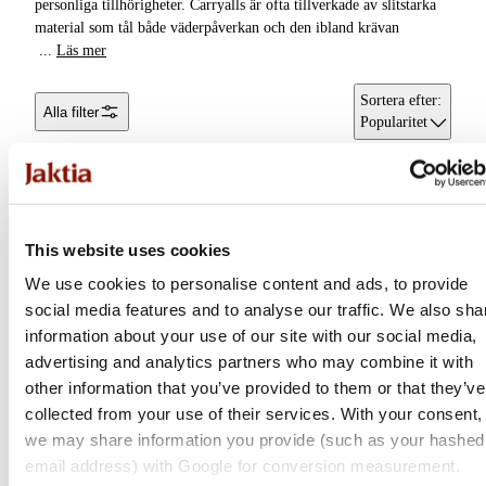
personliga tillhörigheter. Carryalls är ofta tillverkade av slitstarka
Förvaringslådor &
material som tål både väderpåverkan och den ibland krävan
Packboxar
Chest Packs
...
Läs mer
Kylväskor &
Tillbehörsväskor
Sortera efter
:
Alla filter
Kylboxar
Popularitet
Tackelboxar &
Rullskydd &
Riggförvaring
Rullväskor
Draglådor
Tote bags & Tygpåsar
This website uses cookies
Beteshinkar
Betesboxar & Lådor
We use cookies to personalise content and ads, to provide
Carryalls
social media features and to analyse our traffic. We also sha
Elektronikfodral
information about your use of our site with our social media,
Betesväskor
advertising and analytics partners who may combine it with
Skryllor
other information that you’ve provided to them or that they’ve
Ifish
collected from your use of their services. With your consent,
Käng- & Stövelväskor
we may share information you provide (such as your hashed
Sensi Rod Carryall
email address) with Google for conversion measurement.
Daiwa
Fiskeväskor
Flera varianter