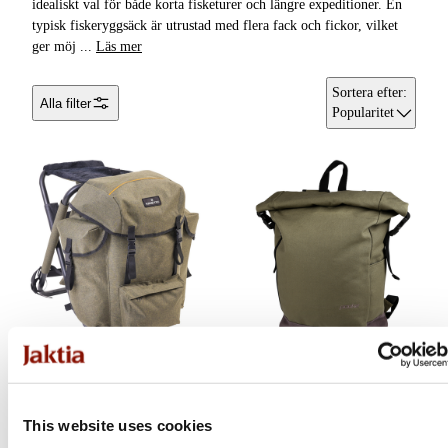
idealiskt val för både korta fisketurer och längre expeditioner. En
Förvaringslådor &
typisk fiskeryggsäck är utrustad med flera fack och fickor, vilket
Packboxar
Chest Packs
ger möj
...
Läs mer
Kylväskor &
Tillbehörsväskor
Sortera efter
:
Alla filter
Kylboxar
Popularitet
Tackelboxar &
Rullskydd &
Riggförvaring
Rullväskor
Draglådor
Tote bags & Tygpåsar
Beteshinkar
Betesboxar & Lådor
Carryalls
Elektronikfodral
Betesväskor
Skryllor
Kinetic
Pool 12
Käng- & Stövelväskor
Backpack Chair
Roll Backpack
This website uses cookies
Fiskeväskor
Flera varianter