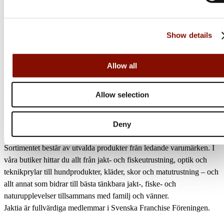
Online: I lager
Show details
Allow all
Jaktia
Allow selection
Nordens största kedja för jakt, fiske och fritid
Jaktia, som ingår i Burdock Outdoor Group, är en franchisekedja
Deny
med ett totalt 160-tal butiker i Norge, Sverige och i Danmark.
Sortimentet består av utvalda produkter från ledande varumärken. I
våra butiker hittar du allt från jakt- och fiskeutrustning, optik och
teknikprylar till hundprodukter, kläder, skor och matutrustning – och
allt annat som bidrar till bästa tänkbara jakt-, fiske- och
naturupplevelser tillsammans med familj och vänner.
Jaktia är fullvärdiga medlemmar i Svenska Franchise Föreningen.