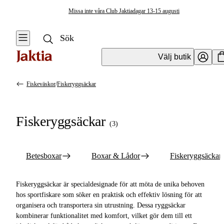
Missa inte våra Club Jaktiadagar 13-15 augusti
Välj butik
Fiskeväskor
/
Fiskeryggsäckar
Fiskeväskor & Förvaring
Se alla
Se alla
Fiskeryggsäckar
Fiskeväskor
(
3
)
Resväskor & Duffelbags
Betesboxar
Ryggsäckar
Betesboxar
Boxar & Lådor
Fiskeryggsäckar
Boxar & Lådor
Mäskbaljor &
Krokbetesförvaring
Fiskeryggsäckar
Fiskeryggsäckar är specialdesignade för att möta de unika behoven
hos sportfiskare som söker en praktisk och effektiv lösning för att
Övrig Förvaring &
Wallets
organisera och transportera sin utrustning. Dessa ryggsäckar
Väskor
kombinerar funktionalitet med komfort, vilket gör dem till ett
Sling Packs