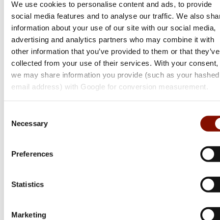
We use cookies to personalise content and ads, to provide
Spöförvaring &
Från 899 kr
749 kr
social media features and to analyse our traffic. We also sha
Spöskydd
information about your use of our site with our social media,
Online: I lager
Online: I lager
advertising and analytics partners who may combine it with
other information that you’ve provided to them or that they’ve
collected from your use of their services. With your consent,
we may share information you provide (such as your hashed
email address) with Google for conversion measurement.
Consent
Necessary
Selection
Preferences
Kinetic
Backpack Chair
Statistics
Medlemspris
Marketing
Från 599 kr
699 kr