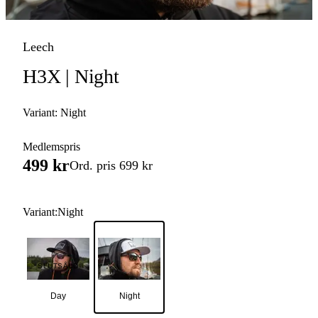
Avkrokningsmattor
Leech
Tänger & Saxar
H3X | Night
Fisksumpar &
Keepnet
Variant:
Night
Övriga Verktyg
Medlemspris
499 kr
Ord. pris 699 kr
Nappalarm &
Indikatorer
Variant
:
Night
Superlim &
Epoxy
Linklippare & Saxar
SLUTSÅLD
Spöhållare &
Day
Night
Spöställ