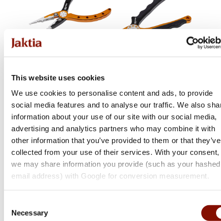
This website uses cookies
Savage Gear
We use cookies to personalise content and ads, to provide
Alu Pro Pliers
social media features and to analyse our traffic. We also sha
information about your use of our site with our social media,
Flera varianter
advertising and analytics partners who may combine it with
Från 499 kr
other information that you’ve provided to them or that they’ve
collected from your use of their services. With your consent,
Online: I lager
we may share information you provide (such as your hashed
email address) with Google for conversion measurement.
Consent
Necessary
Selection