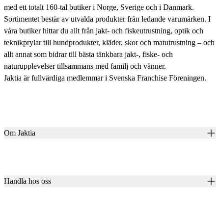
med ett totalt 160-tal butiker i Norge, Sverige och i Danmark.
Sortimentet består av utvalda produkter från ledande varumärken. I
våra butiker hittar du allt från jakt- och fiskeutrustning, optik och
teknikprylar till hundprodukter, kläder, skor och matutrustning – och
allt annat som bidrar till bästa tänkbara jakt-, fiske- och
naturupplevelser tillsammans med familj och vänner.
Jaktia är fullvärdiga medlemmar i Svenska Franchise Föreningen.
Om Jaktia
Kontakt
Vår historia
Karriär
Handla hos oss
Club Jaktia
Våra butiker
Presentkort
Våra varumärken
Jaktia Pay
Notiser