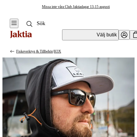
Missa inte våra Club Jaktiadagar 13-15 augusti
Välj butik
Fiskeverktyg & Tillbehör
/
H3X
Fiskeverktyg & Tillbehör
Se alla
Vågsäckar & Vågnät
Knivar & Yxor
Huggkrok
Kroklossare
Mätverktyg &
Mätdekaler