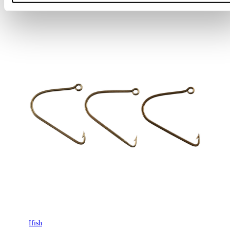
Ifish