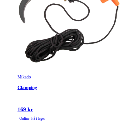
Mikado
Clamping
169 kr
Online: Få i lager