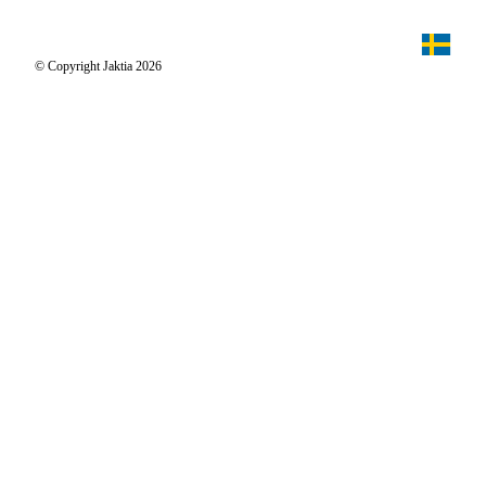
Jaktpuls
Jaktia Proteam
Jägaren
© Copyright Jaktia 2026
Reportage