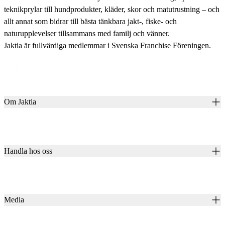
teknikprylar till hundprodukter, kläder, skor och matutrustning – och
allt annat som bidrar till bästa tänkbara jakt-, fiske- och
naturupplevelser tillsammans med familj och vänner.
Jaktia är fullvärdiga medlemmar i Svenska Franchise Föreningen.
Om Jaktia
Kontakt
Vår historia
Karriär
Handla hos oss
Club Jaktia
Våra butiker
Presentkort
Våra varumärken
Jaktia Pay
Notiser
Köpvillkor för företagskunder
Jaktia Brand Guidelines
Media
Köpvillkor för privatkunder
Jaktiakanalen