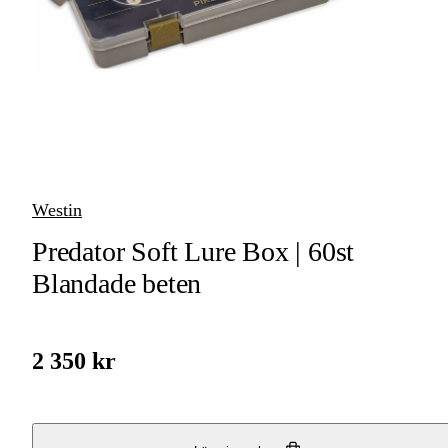
Avkrokningsmattor
Tänger & Saxar
Fisksumpar &
Keepnet
Övriga Verktyg
Westin
Nappalarm &
Predator Soft Lure Box | 60st
Indikatorer
Blandade beten
Superlim &
Epoxy
2 350 kr
Linklippare & Saxar
Spöhållare &
Spöställ