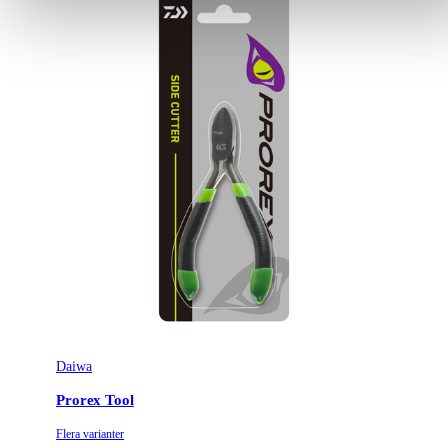
Daiwa
Prorex Tool
Flera varianter