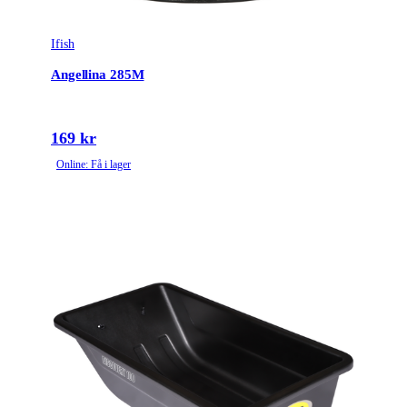
Ifish
Angellina 285M
169 kr
Online: Få i lager