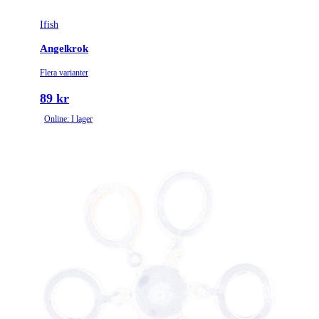
Ifish
Angelkrok
Flera varianter
89 kr
Online: I lager