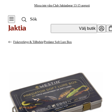
Missa inte våra Club Jaktiadagar 13-15 augusti
Välj butik
Fiskeverktyg & Tillbehör
/
Predator Soft Lure Box
Fiskeverktyg & Tillbehör
Se alla
Vågsäckar & Vågnät
Knivar & Yxor
Huggkrok
Kroklossare
Mätverktyg &
Mätdekaler