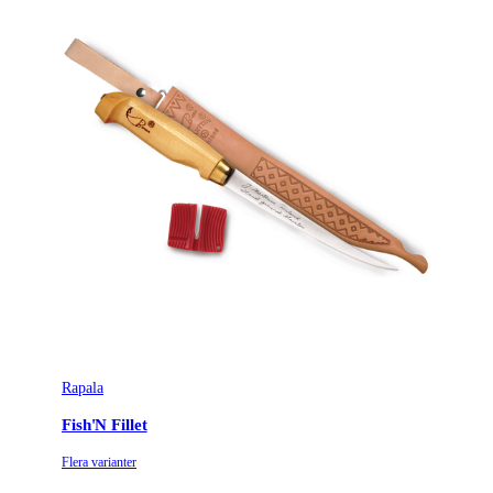
Ursprungsland
CN
Tillverkarens artikelnummer
P336-073-060
Leverantörens artikelnummer
P336-073-060
Rapala
Fish'N Fillet
Flera varianter