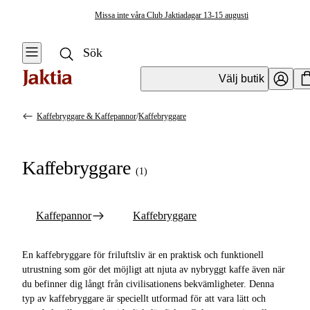
Missa inte våra Club Jaktiadagar 13-15 augusti
Välj butik
Kaffebryggare & Kaffepannor
/
Kaffebryggare
Friluftskök & Matlagning
Se alla
Se alla
Kaffebryggare
Kaffebryggare
(
1
)
Övrig
& Kaffepannor
matlagningsutrustning
Kaffepannor
Kaffepannor
Kaffebryggare
Koppar & Muggar
Kaffebryggare
Kastruller &
En kaffebryggare för friluftsliv är en praktisk och funktionell
Stekpannor
utrustning som gör det möjligt att njuta av nybryggt kaffe även när
du befinner dig långt från civilisationens bekvämligheter. Denna
Stormkök &
typ av kaffebryggare är speciellt utformad för att vara lätt och
Friluftskök