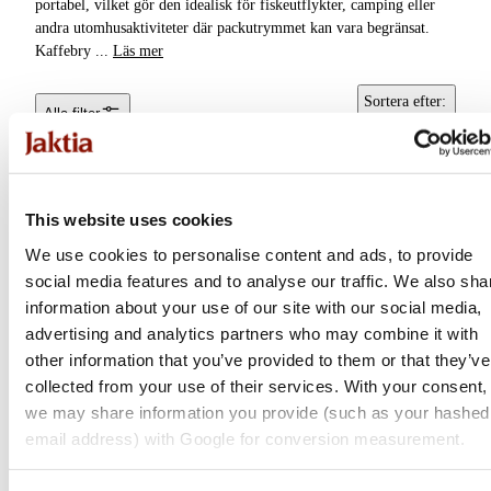
portabel, vilket gör den idealisk för fiskeutflykter, camping eller
andra utomhusaktiviteter där packutrymmet kan vara begränsat.
Vattenflaskor &
Kaffebry
...
Läs mer
Vattenrening
Sortera efter
:
Alla filter
Kaffebryggare &
Popularitet
Kaffepannor
Bestick &
Matlagningsredskap
This website uses cookies
We use cookies to personalise content and ads, to provide
Grillar, Rökar &
Stekhällar
social media features and to analyse our traffic. We also sha
information about your use of our site with our social media,
Gasol & Bränsle
advertising and analytics partners who may combine it with
other information that you’ve provided to them or that they’ve
Tändstål & Tändare
collected from your use of their services. With your consent,
we may share information you provide (such as your hashed
Stanley
Termos &
email address) with Google for conversion measurement.
Termosmuggar
The Stay-Hot French
Press